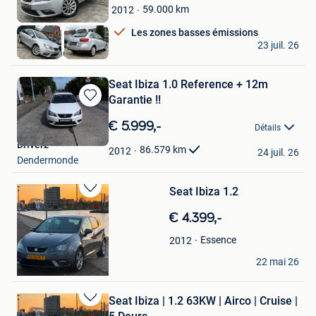
Mes
59.000
km
2012
Favoris
Les zones basses émissions
Best - Car
23 juil. 26
Sint-Amandsberg
Seat Ibiza 1.0 Reference + 12m
Garantie !!
Sauvegarder
dans
€ 5.999,-
Détails
Mes
Driverz
Favoris
86.579
km
2012
24 juil. 26
Dendermonde
Seat Ibiza 1.2
Sauvegarder
dans
€ 4.399,-
Mes
Favoris
Essence
2012
Yaser A
22 mai 26
Hoboken
Seat Ibiza | 1.2 63KW | Airco | Cruise |
Sauvegarder