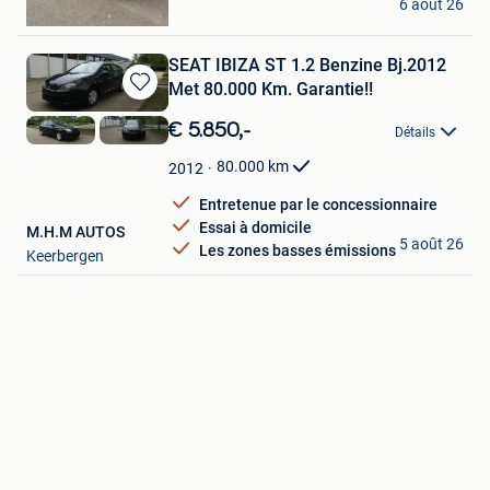
6 août 26
Berchem
SEAT IBIZA ST 1.2 Benzine Bj.2012
Met 80.000 Km. Garantie!!
Sauvegarder
dans
€ 5.850,-
Détails
Mes
Favoris
80.000
km
2012
Entretenue par le concessionnaire
Essai à domicile
M.H.M AUTOS
5 août 26
Les zones basses émissions
Keerbergen