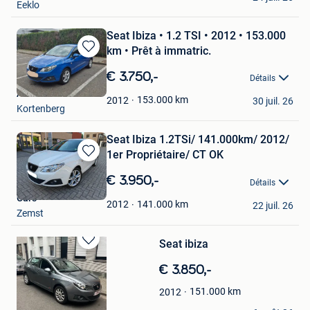
Eeklo
Seat Ibiza • 1.2 TSI • 2012 • 153.000
km • Prêt à immatric.
Sauvegarder
dans
€ 3.750,-
Détails
Mes
Alex...
Favoris
153.000
km
2012
30 juil. 26
Kortenberg
Seat Ibiza 1.2TSi/ 141.000km/ 2012/
1er Propriétaire/ CT OK
Sauvegarder
dans
€ 3.950,-
Détails
Mes
Cars
Favoris
141.000
km
2012
22 juil. 26
Zemst
Seat ibiza
Sauvegarder
dans
€ 3.850,-
Mes
Favoris
151.000
km
2012
Ess