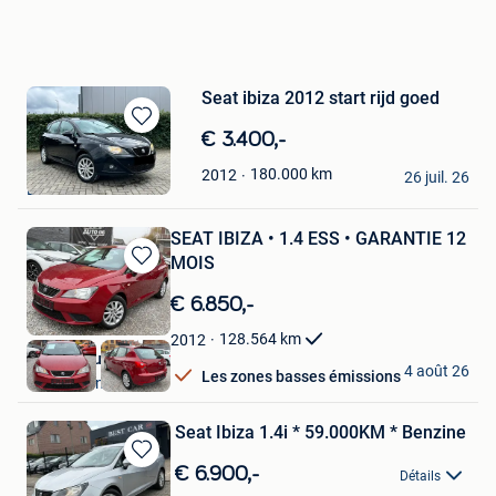
Seat ibiza 2012 start rijd goed
Sauvegarder
€ 3.400,-
dans
EA
180.000
km
2012
Mes
26 juil. 26
Lommel
Favoris
SEAT IBIZA • 1.4 ESS • GARANTIE 12
MOIS
Sauvegarder
dans
€ 6.850,-
Mes
Favoris
128.564
km
2012
Auto 06 quaregnon
4 août 26
Les zones basses émissions
Quaregnon
Seat Ibiza 1.4i * 59.000KM * Benzine
Sauvegarder
€ 6.900,-
Détails
dans