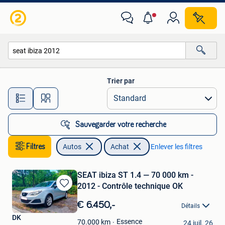
Autos
Trier par
Toutes les distances…
Sauvegarder votre recherche
Filtres
Autos
Achat
Enlever les filtres
SEAT ibiza ST 1.4 — 70 000 km -
2012 - Contrôle technique OK
Sauvegarder
dans
€ 6.450,-
Détails
Mes
DK
Favoris
Essence
70.000
km
24 juil. 26