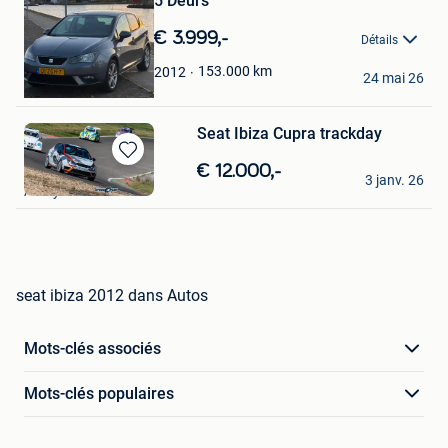
5 Deurs
dans
Mes
€ 3.999,-
Détails
Favoris
Yamil A
153.000
km
2012
24 mai 26
Hoboken
Seat Ibiza Cupra trackday
Sauvegarder
david
€ 12.000,-
3 janv. 26
dans
Amay
Mes
Favoris
seat ibiza 2012 dans Autos
Mots-clés associés
Mots-clés populaires