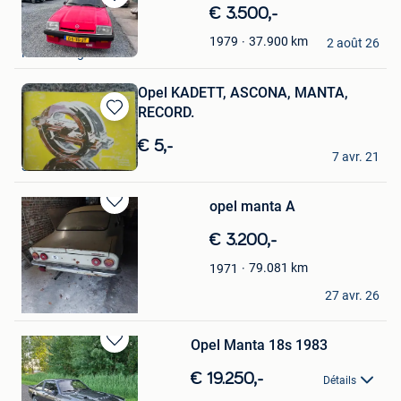
Sauvegarder
€ 3.500,-
dans
Classic cars Heerde
37.900
km
1979
Mes
2 août 26
Middelburg
Favoris
Opel KADETT, ASCONA, MANTA,
RECORD.
Sauvegarder
dans
€ 5,-
Guido
Mes
7 avr. 21
Sint-Niklaas
Favoris
opel manta A
Sauvegarder
dans
€ 3.200,-
Mes
Favoris
79.081
km
1971
mik
27 avr. 26
Orp-Le-Grand
Opel Manta 18s 1983
Sauvegarder
dans
€ 19.250,-
Détails
Mes