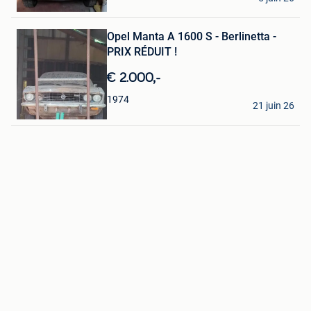
Moresnet
Sauvegarder
Opel Manta A 1600 S - Berlinetta -
dans
Mes
PRIX RÉDUIT !
Favoris
€ 2.000,-
Swief
1974
21 juin 26
Waarschoot