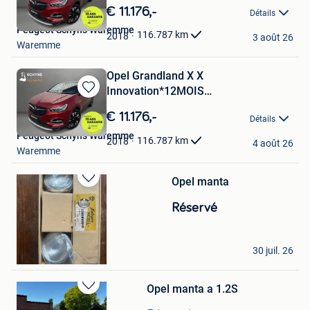
GARANTIE*ATT.REM*
dans
€ 11.176,-
Détails
Mes
Peugeot Schyns Waremme
Favoris
116.787
km
2018
3 août 26
Waremme
Opel Grandland X X
Innovation*12MOIS
Sauvegarder
GARANTIE*ATT.REM*
dans
€ 11.176,-
Détails
Mes
Peugeot Schyns Waremme
Favoris
116.787
km
2018
4 août 26
Waremme
Opel manta
Sauvegarder
dans
Réservé
Mes
Favoris
Anthony Graux
30 juil. 26
Froidchapelle
Opel manta a 1.2S
Sauvegarder
dans