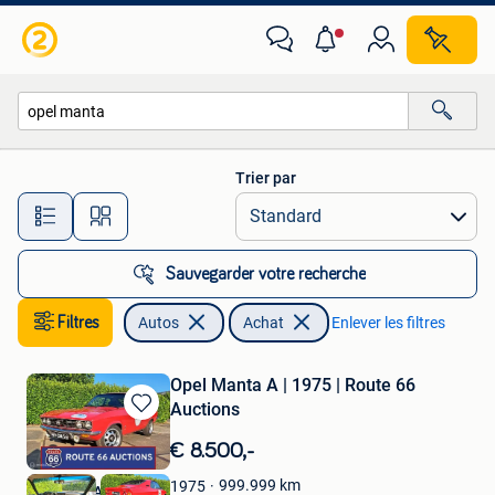
Autos
Trier par
Toutes les distances…
Sauvegarder votre recherche
Filtres
Autos
Achat
Enlever les filtres
Opel Manta A | 1975 | Route 66
Auctions
Sauvegarder
dans
€ 8.500,-
Mes
Favoris
999.999
km
1975
Route 66 Auctions