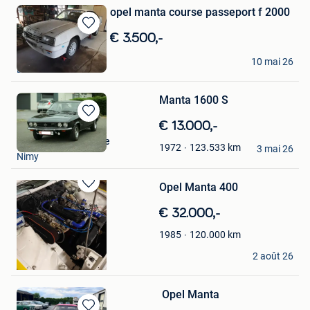
opel manta course passeport f 2000
Sauvegarder
€ 3.500,-
dans
yvan reynaud
Mes
10 mai 26
Bannes
Favoris
Manta 1600 S
Sauvegarder
€ 13.000,-
dans
Nicolas Delacenserie
123.533
km
1972
Mes
3 mai 26
Nimy
Favoris
Opel Manta 400
Sauvegarder
dans
€ 32.000,-
Mes
Favoris
120.000
km
1985
Ruben Venken
2 août 26
Dilsen
Opel Manta