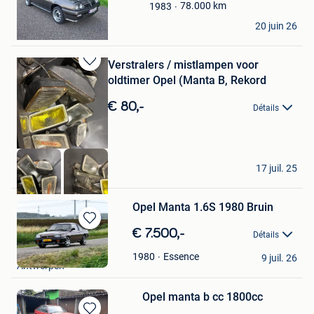
Favoris
78.000
km
1983
Dylan
20 juin 26
Moerbeke
Verstralers / mistlampen voor
Sauvegarder
oldtimer Opel (Manta B, Rekord
dans
Mes
€ 80,-
Détails
Favoris
gm
17 juil. 25
Leuven
Opel Manta 1.6S 1980 Bruin
Sauvegarder
€ 7.500,-
Détails
dans
Reinaldo
Mes
Essence
1980
9 juil. 26
Antwerpen
Favoris
Opel manta b cc 1800cc