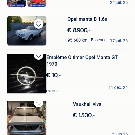
24 juil. 26
Waalwijk
Opel manta B 1.6s
Sauvegarder
€ 8.900,-
dans
julien
Essence
95.600
km
Mes
17 juil. 26
Carvin
Favoris
Emblème Oltimer Opel Manta GT
Sauvegarder
1970
dans
Mes
€ 10,-
Favoris
Rit
11 déc. 24
Merksplas + Deel Rijkevorsel
Vauxhall viva
Sauvegarder
dans
€ 1.300,-
Mes
Favoris
Sarah D
5 juin 26