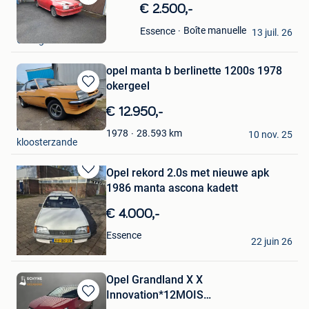
Sauvegarder
€ 2.500,-
dans
Richard
Boîte manuelle
Essence
Mes
13 juil. 26
Grivegnee
Favoris
opel manta b berlinette 1200s 1978
okergeel
Sauvegarder
dans
€ 12.950,-
Mes
maan
Favoris
28.593
km
1978
10 nov. 25
kloosterzande
Opel rekord 2.0s met nieuwe apk
Sauvegarder
1986 manta ascona kadett
dans
Mes
€ 4.000,-
Favoris
G.H.B.tje inkoop
Essence
22 juin 26
Brussel
Opel Grandland X X
Innovation*12MOIS
Sauvegarder