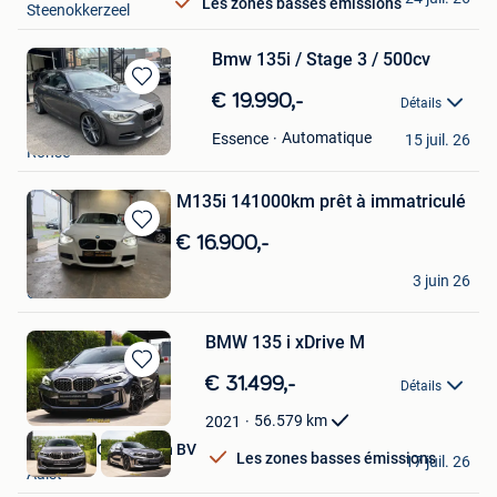
Les zones basses émissions
Steenokkerzeel
Bmw 135i / Stage 3 / 500cv
Sauvegarder
€ 19.990,-
Détails
dans
Jeans
Mes
Automatique
Essence
15 juil. 26
Ronse
Favoris
M135i 141000km prêt à immatriculé
Sauvegarder
€ 16.900,-
dans
Lnd Concept
Mes
3 juin 26
Charleroi
Favoris
BMW 135 i xDrive M
Sauvegarder
€ 31.499,-
Détails
dans
Mes
56.579
km
2021
Favoris
Exclusive Car Design BV
Les zones basses émissions
17 juil. 26
Aalst