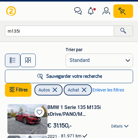
Autos
Trier par
Toutes les distances…
Sauvegarder votre recherche
Filtres
Autos
Achat
Enlever les filtres
BMW 1 Serie 135 M135i
xDrive/PANO/M
Sauvegarder
PERFORMANCE/HARMANKARDON
dans
€ 31.150,-
Détails
Mes
Favoris
81.971
km
2021