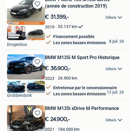
(année de construction 2019)
Sauvegarder
dans
€ 31.399,-
Détails
Mes
Favoris
53.137
km
2019
Financement possible
Autohero Belgium+
8 juil. 26
Les zones basses émissions
Drogenbos
BMW M135i M Sport Pro Historique
Sauvegarder
€ 36.900,-
Détails
dans
Mes
26.900
km
2023
Favoris
Entretenue par le concessionnaire
RoadCare
12 juil. 26
Les zones basses émissions
Grobbendonk
BMW M135i xDrive M Performance
Sauvegarder
€ 24.900,-
Détails
dans
Mes
184.000
km
2021