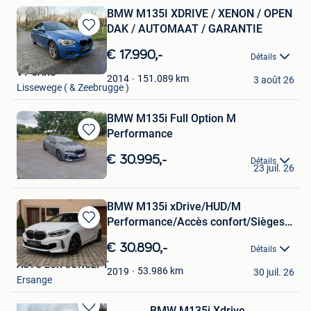
BMW M135I XDRIVE / XENON / OPEN
DAK / AUTOMAAT / GARANTIE
Sauvegarder
dans
€ 17.990,-
Détails
Mes
VT CARS
Favoris
151.089
km
2014
3 août 26
Lissewege ( & Zeebrugge )
BMW M135i Full Option M
Performance
Sauvegarder
dans
€ 30.995,-
Sven
Détails
Mes
23 juil. 26
Eeklo
Favoris
BMW M135i xDrive/HUD/M
Performance/Accès confort/Sièges
Sauvegarder
élec
dans
€ 30.890,-
Détails
Mes
AUTO LUX CONCEPT
Favoris
53.986
km
2019
30 juil. 26
Ersange
BMW M135i Xdrive