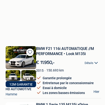
BMW F21 116i AUTOMATIQUE //M
PERFORMANCE • Look M135i
Sauvegarder
dans
€ 11.950,-
Détails
Mes
Favoris
150.693
km
2015
Garantie prolongée
Entretenue par le concessionnaire
12M GARANTIE
Essai à domicile
HD AUTOMOTIVE
Hier
Les zones basses émissions
Hamme
BMW 1 Serie 135 M135i xDrive