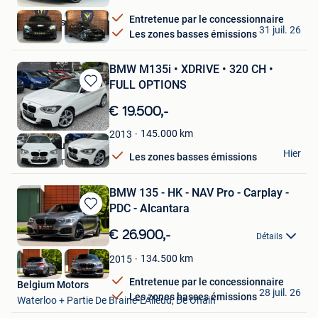
Favoris
Entretenue par le concessionnaire
JM Motors
31 juil. 26
Les zones basses émissions
Courtrai
BMW M135i • XDRIVE • 320 CH •
FULL OPTIONS
Sauvegarder
dans
€ 19.500,-
Mes
Favoris
145.000
km
2013
Auto 06 quaregnon
Hier
Les zones basses émissions
Quaregnon
BMW 135 - HK - NAV Pro - Carplay -
PDC - Alcantara
Sauvegarder
dans
€ 26.900,-
Détails
Mes
Favoris
134.500
km
2015
Entretenue par le concessionnaire
Belgium Motors
28 juil. 26
Les zones basses émissions
Waterloo + Partie De Braine-L'Alleud, De Ohain