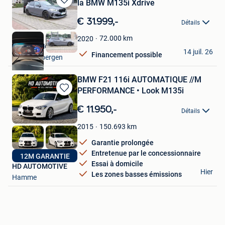
la BMW M135i Xdrive
Sauvegarder
dans
€ 31.999,-
Détails
Mes
Favoris
72.000
km
2020
Moto6 / Motosix
14 juil. 26
Financement possible
Geraardsbergen
BMW F21 116i AUTOMATIQUE //M
PERFORMANCE • Look M135i
Sauvegarder
dans
€ 11.950,-
Détails
Mes
Favoris
150.693
km
2015
Garantie prolongée
Entretenue par le concessionnaire
12M GARANTIE
Essai à domicile
HD AUTOMOTIVE
Hier
Les zones basses émissions
Hamme