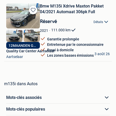
Bmw M135i Xdrive Maxton Pakket
04/2021 Automaat 306pk Full
Sauvegarder
dans
Réservé
Détails
Mes
Favoris
111.000
km
2021
Garantie prolongée
Entretenue par le concessionnaire
12MAANDEN GARANTIE
Essai à domicile
Quality Car Center Aartselaar
3 août 26
Les zones basses émissions
Aartselaar
m135i dans Autos
Mots-clés associés
Mots-clés populaires