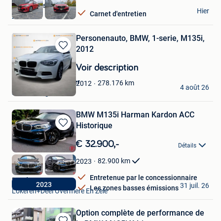
Savas Cars
Hier
Carnet d'entretien
Zonhoven
Personenauto, BMW, 1-serie, M135i,
2012
Sauvegarder
dans
Voir description
Mes
Favoris
Onlineveilingmeester
278.176
km
2012
4 août 26
Soesterberg
BMW M135i Harman Kardon ACC
Historique
Sauvegarder
dans
€ 32.900,-
Détails
Mes
Favoris
82.900
km
2023
Entretenue par le concessionnaire
RoadCare
2023
31 juil. 26
Les zones basses émissions
Lokeren+Deel Overmere En Zele
Option complète de performance de