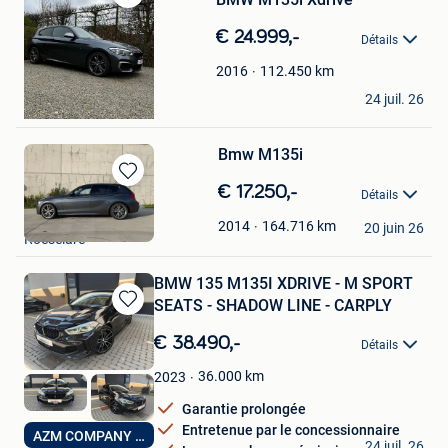
Sauvegarder
dans
€ 24.999,-
Détails
Mes
Favoris
112.450
km
2016
DDP
24 juil. 26
Mechelen
Bmw M135i
Sauvegarder
€ 17.250,-
Détails
dans
Mathis Huyghebaert
Mes
164.716
km
2014
20 juin 26
Roeselare
Favoris
BMW 135 M135I XDRIVE - M SPORT
SEATS - SHADOW LINE - CARPLY
Sauvegarder
dans
€ 38.490,-
Détails
Mes
Favoris
36.000
km
2023
Garantie prolongée
Entretenue par le concessionnaire
AZM CARS
AZM COMPANY CARS
24 juil. 26