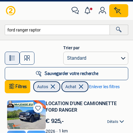
Autos
Trier par
Toutes les distances…
Sauvegarder votre recherche
Filtres
Autos
Achat
Enlever les filtres
LOCATION D'UNE CAMIONNETTE
FORD RANGER
Sauvegarder
dans
€ 925,-
Détails
Mes
Favoris
1
km
2026