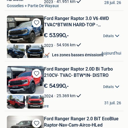
Favoris
41.951
km
2023
28 juil. 26
Gosselies + Partie De Wayaux
Ford Ranger Raptor 3.0 V6 4WD
TVAC*BTWIN HARD-TOP -
Sauvegarder
ECHAPPEM
dans
€ 53.990,-
Détails
Mes
Favoris
54.936
km
2023
World Cars SRL
Aujourd'hui
Les zones basses émissions
Montignies-Sur-Sambre
Ford Ranger Raptor 2.0D Bi Turbo
210CV- TVAC- BTW*IN- DISTRO
Sauvegarder
dans
€ 54.990,-
Détails
Mes
Favoris
25.369
km
2024
World Cars SRL
31 juil. 26
Montignies-Sur-Sambre
Ford Ranger Ranger 2.0 BiT EcoBlue
Raptor-Nav-Cam-Airco-HLed