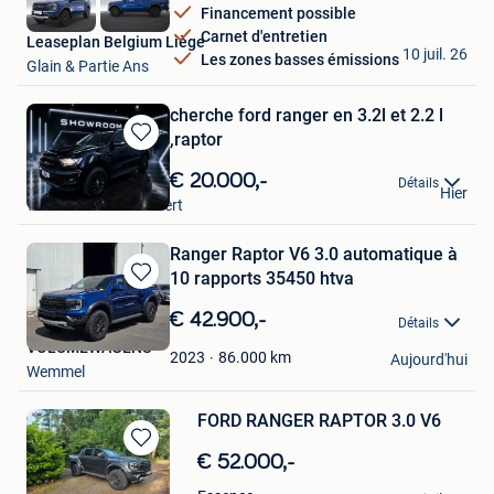
Financement possible
Carnet d'entretien
Leaseplan Belgium Liège
10 juil. 26
Les zones basses émissions
Glain & Partie Ans
cherche ford ranger en 3.2l et 2.2 l
,raptor
Sauvegarder
dans
€ 20.000,-
pierre boucher
Détails
Mes
Hier
Woluwe-Saint-Lambert
Favoris
Ranger Raptor V6 3.0 automatique à
10 rapports 35450 htva
Sauvegarder
dans
€ 42.900,-
Détails
Mes
VOLUMEWAGENS
Favoris
86.000
km
2023
Aujourd'hui
Wemmel
FORD RANGER RAPTOR 3.0 V6
Sauvegarder
€ 52.000,-
dans
Mil