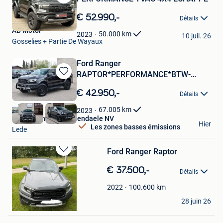
Sauvegarder
dans
€ 52.990,-
Détails
Mes
AB Motor
Favoris
50.000
km
2023
10 juil. 26
Gosselies + Partie De Wayaux
Ford Ranger
RAPTOR*PERFORMANCE*BTW-
Sauvegarder
WAGEN*CAMERA*ZETELVERW*LE
dans
€ 42.950,-
Détails
Mes
Favoris
67.005
km
2023
Garage Thomas Uyttendaele NV
Hier
Les zones basses émissions
Lede
Ford Ranger Raptor
Sauvegarder
dans
€ 37.500,-
Détails
Mes
Favoris
100.600
km
2022
Jochen Steegmans
28 juin 26
Lummen