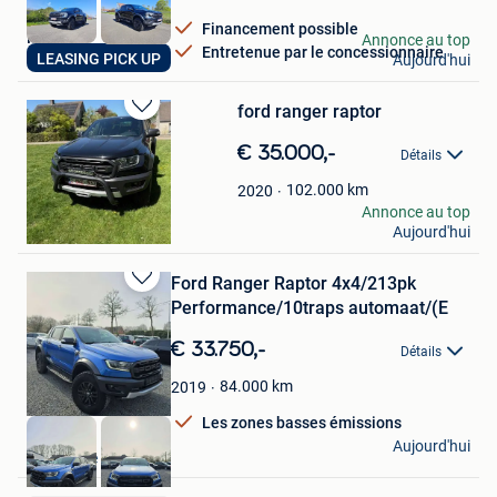
Financement possible
MrLease
Annonce au top
Entretenue par le concessionnaire
LEASING PICK UP
Aujourd'hui
Hooglede
ford ranger raptor
Sauvegarder
dans
€ 35.000,-
Détails
Mes
Favoris
102.000
km
2020
Verkoop Eindhoven
Annonce au top
Aujourd'hui
Oud-Turnhout
Ford Ranger Raptor 4x4/213pk
Sauvegarder
Performance/10traps automaat/(E
dans
Mes
€ 33.750,-
Détails
Favoris
84.000
km
2019
Les zones basses émissions
Dr Cars
Aujourd'hui
Elverdinge