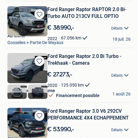
Ford Ranger Raptor RAPTOR 2.0 Bi-
Turbo AUTO 213CV FULL OPTIO
Sauvegarder
dans
€ 38.990,-
Détails
Mes
AB Motor
Favoris
67.056
km
2022
18 juil. 26
Gosselies + Partie De Wayaux
Ford Ranger Raptor 2.0 Bi Turbo -
Trekhaak - Camera
Sauvegarder
dans
€ 27.273,-
Détails
Mes
Favoris
125.050
km
2020
Van Mossel Ford Deurne
1 août 26
Financement possible
Deurne
Ford Ranger Raptor 3.0 V6 292CV
PERFORMANCE 4X4 ECHAPPEMENT
Sauvegarder
dans
€ 53.990,-
Détails
Mes
AB Motor