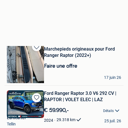
Marchepieds origineaux pour Ford
Sauvegarder
Ranger Raptor (2022+)
dans
Mes
Faire une offre
Favoris
JOO
17 juin 26
Weerde
Ford Ranger Raptor 3.0 V6 292 CV |
RAPTOR | VOLET ELEC | LAZ
Sauvegarder
dans
€ 59.990,-
Détails
Mes
Eurocartel
Favoris
29.318
km
2024
25 juil. 26
Tellin