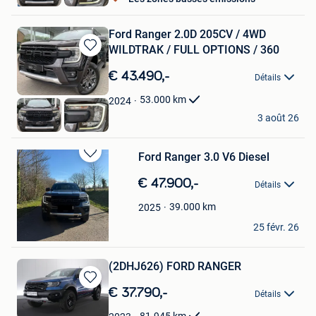
Luttre
Ford Ranger 2.0D 205CV / 4WD
WILDTRAK / FULL OPTIONS / 360
Sauvegarder
dans
€ 43.490,-
Détails
Mes
Favoris
53.000
km
2024
OXO Cars
3 août 26
Luttre
Ford Ranger 3.0 V6 Diesel
Sauvegarder
dans
€ 47.900,-
Détails
Mes
Favoris
39.000
km
2025
BR
25 févr. 26
Ruisbroek
(2DHJ626) FORD RANGER
Sauvegarder
€ 37.790,-
Détails
dans
Mes