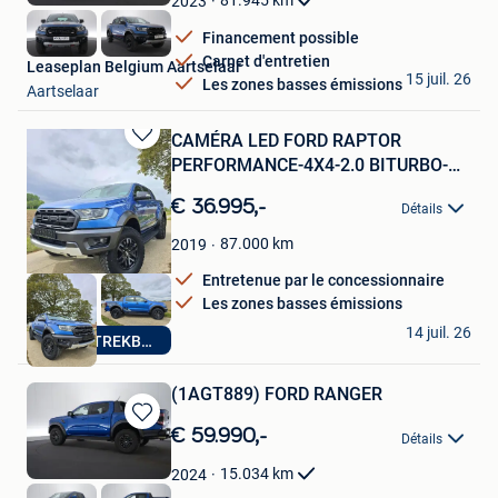
81.945
km
2023
Favoris
Financement possible
Carnet d'entretien
Leaseplan Belgium Aartselaar
15 juil. 26
Les zones basses émissions
Aartselaar
CAMÉRA LED FORD RAPTOR
Sauvegarder
PERFORMANCE-4X4-2.0 BITURBO-
dans
213PK PDC
Mes
€ 36.995,-
Détails
Favoris
87.000
km
2019
Entretenue par le concessionnaire
Les zones basses émissions
Dr Cars
14 juil. 26
BTW AFTREKBAAR
Ieper
(1AGT889) FORD RANGER
Sauvegarder
€ 59.990,-
Détails
dans
Mes
15.034
km
2024
Favoris