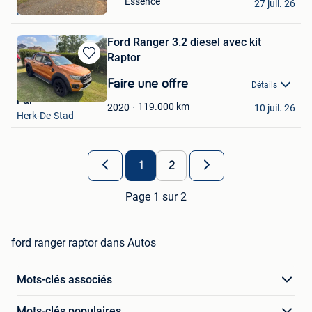
Essence
Mes
27 juil. 26
Mol
Favoris
Ford Ranger 3.2 diesel avec kit
Raptor
Sauvegarder
dans
Faire une offre
Détails
Mes
P&P
Favoris
119.000
km
2020
10 juil. 26
Herk-De-Stad
1
2
Page 1 sur 2
ford ranger raptor dans Autos
Mots-clés associés
Mots-clés populaires