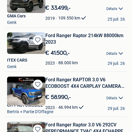
Sauvegarder
dans
€ 33.499,-
Détails
Mes
GMA Cars
Favoris
109.550
km
2019
25 juil. 26
Genk
Ford Ranger Raptor 214kW 88000km
2023
Sauvegarder
dans
€ 41.500,-
Détails
Mes
ITEX CARS
Favoris
88.000
km
2023
29 juil. 26
Genk
Ford Ranger RAPTOR 3.0 V6
ECOBOOST 4X4 CARPLAY CAMERA
Sauvegarder
360
dans
€ 58.990,-
Détails
Mes
CITY AUTOMOBILE
Favoris
46.994
km
2023
29 juil. 26
Bertrix + Partie D'Offagne
Ford Ranger Raptor 3.0 V6 292CV
PERFORMANCE TVAC 4X4 ECHAPPE