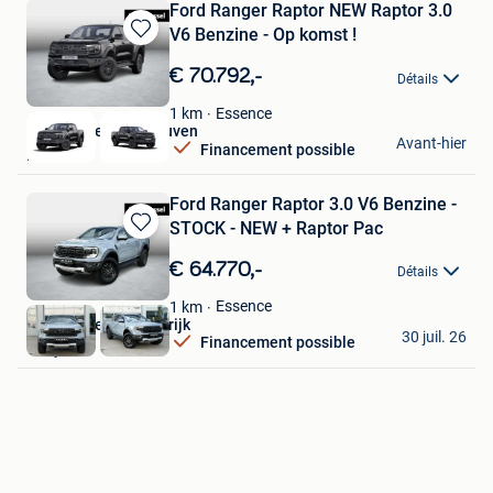
Ford Ranger Raptor NEW Raptor 3.0
V6 Benzine - Op komst !
Sauvegarder
dans
€ 70.792,-
Détails
Mes
Favoris
Essence
1
km
Van Mossel Ford Leuven
Avant-hier
Financement possible
Herent
Ford Ranger Raptor 3.0 V6 Benzine -
STOCK - NEW + Raptor Pac
Sauvegarder
dans
€ 64.770,-
Détails
Mes
Favoris
Essence
1
km
Van Mossel Ford Wilrijk
30 juil. 26
Financement possible
Wilrijk