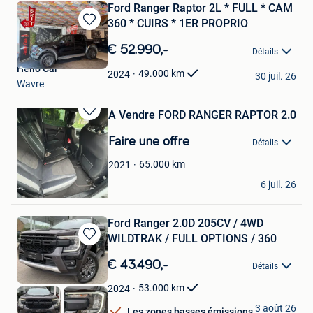
Ford Ranger Raptor 2L * FULL * CAM
360 * CUIRS * 1ER PROPRIO
Sauvegarder
dans
€ 52.990,-
Détails
Mes
Hello Car
Favoris
49.000
km
2024
30 juil. 26
Wavre
A Vendre FORD RANGER RAPTOR 2.0
Sauvegarder
dans
Faire une offre
Détails
Mes
Favoris
65.000
km
2021
talposraul
6 juil. 26
Anderlecht
Ford Ranger 2.0D 205CV / 4WD
WILDTRAK / FULL OPTIONS / 360
Sauvegarder
dans
€ 43.490,-
Détails
Mes
Favoris
53.000
km
2024
OXO Cars
3 août 26
Les zones basses émissions