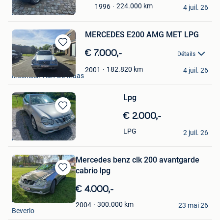
toni montana
224.000
km
1996
Mes
4 juil. 26
Lummen
Favoris
MERCEDES E200 AMG MET LPG
Sauvegarder
€ 7.000,-
Détails
dans
Simba
Mes
182.820
km
2001
4 juil. 26
Mechelen-Aan-De-Maas
Favoris
Lpg
Sauvegarder
€ 2.000,-
dans
Саша Корецький
LPG
Mes
2 juil. 26
Ravels
Favoris
Mercedes benz clk 200 avantgarde
cabrio lpg
Sauvegarder
dans
€ 4.000,-
Mes
sam
Favoris
300.000
km
2004
23 mai 26
Beverlo