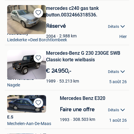
mercedes c240 gas tank
button.0032466318536.
Sauvegarder
dans
Réservé
Détails
Mes
Alex Danny
Favoris
2.988
km
2004
Hier
Liedekerke +Deel Borchtlombeek
Mercedes-Benz G 230 230GE SWB
Classic korte wielbasis
Sauvegarder
dans
€ 24.950,-
Détails
Mes
4x4 Flevoland
Favoris
53.213
km
1989
5 août 26
Nagele
Mercedes Benz E320
Sauvegarder
Faire une offre
Détails
dans
E.S
Mes
308.503
km
1993
1 août 26
Mechelen-Aan-De-Maas
Favoris