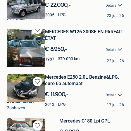
dans
€ 22.000,-
Détails
Mes
Peter Zurinckx
Favoris
LPG
2005
23 juil. 26
Sint-Truiden
MERCEDES W126 300SE EN PARFAIT
Sauvegarder
ÉTAT
dans
Mes
€ 8.950,-
Détails
Favoris
Iwan@WJ CarDetail
379.000
km
1987
22 juil. 26
Herentals
Mercedes E250 2,0L Benzine&LPG.
euro 6b automaat
Sauvegarder
dans
€ 11.900,-
Détails
Mes
J Attila Robert
Favoris
LPG
2013
17 juil. 26
Zonhoven
Mercedes C180 Lpi GPL