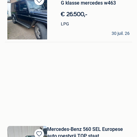
G klasse mercedes w463
Sauvegarder
dans
€ 26.500,-
Mes
Favoris
LPG
boonen leon
30 juil. 26
Kasterlee
Mercedes-Benz 560 SEL Europese
auto roestvrij TOP staat