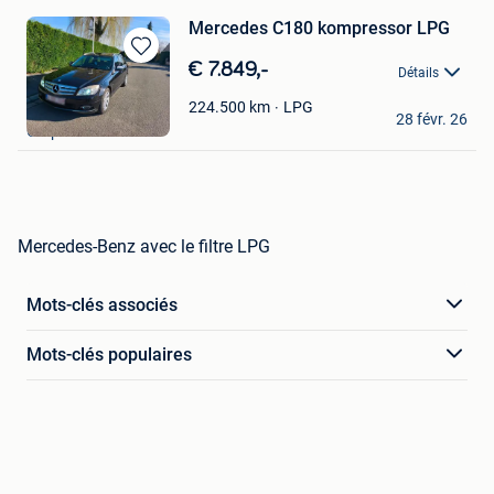
Mercedes C180 kompressor LPG
Sauvegarder
€ 7.849,-
Détails
dans
Mes
LPG
Alexandre & A
224.500
km
28 févr. 26
Favoris
Gerpinnes
Mercedes-Benz avec le filtre LPG
Mots-clés associés
Mots-clés populaires