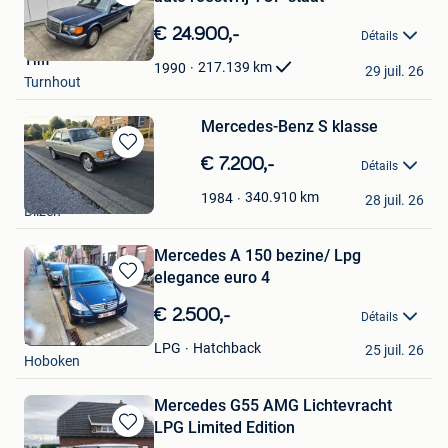
Sauvegarder
dans
€ 24.900,-
Détails
Mes
Tim
Favoris
217.139
km
1990
29 juil. 26
Turnhout
Mercedes-Benz S klasse
Sauvegarder
€ 7.200,-
Détails
dans
genc
Mes
340.910
km
1984
28 juil. 26
Bilzen
Favoris
Mercedes A 150 bezine/ Lpg
elegance euro 4
Sauvegarder
dans
€ 2.500,-
Détails
Mes
....
Favoris
Hatchback
LPG
25 juil. 26
Hoboken
Mercedes G55 AMG Lichtevracht
LPG Limited Edition
Sauvegarder