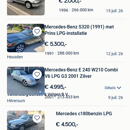
Sauvegarder
€ 2.000,-
dans
Philip
266.000
km
1996
Mes
15 juil. 26
Hasselt
Favoris
Mercedes-Benz S320 (1991) met
Prins LPG-installatie
Sauvegarder
dans
€ 5.300,-
Mes
tommy
Favoris
288.000
km
1991
12 juil. 26
Heusden
Mercedes-Benz E 240 W210 Combi
V6 LPG G3 2001 Zilver
Sauvegarder
dans
€ 4.995,-
Détails
Mes
Valkenburg Banden & Velgen B.V.
Favoris
213.433
km
2001
9 juil. 26
Hilversum
Mercedes c180benzin LPG
Sauvegarder
€ 4.500,-
dans