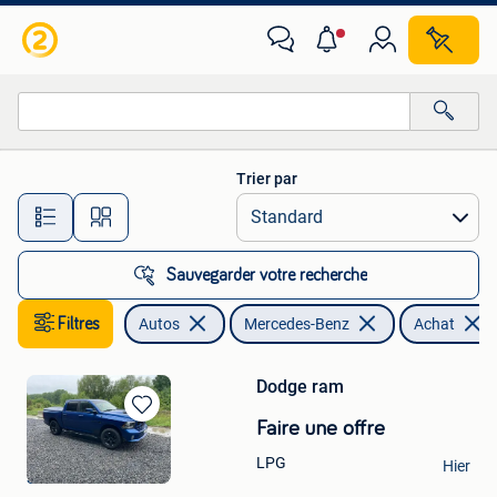
Mercedes-Benz
Trier par
Toutes les distances…
Sauvegarder votre recherche
Filtres
Autos
Mercedes-Benz
Achat
Dodge ram
Sauvegarder
Faire une offre
dans
Charel
LPG
Mes
Hier
Sint-Truiden
Favoris