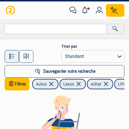
Lexus
Trier par
Toutes les distances…
Sauvegarder votre recherche
Filtres
Autos
Lexus
Achat
LPG