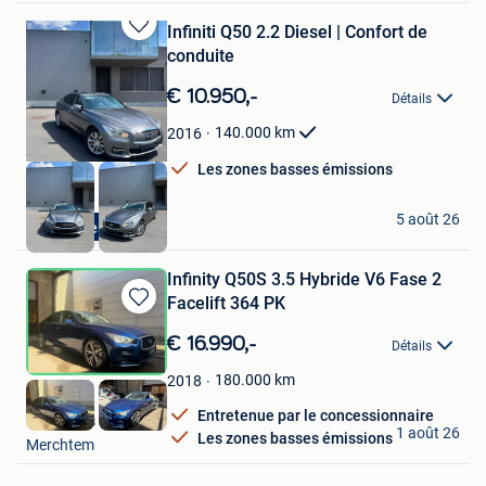
Infiniti Q50 2.2 Diesel | Confort de
Sauvegarder
conduite
dans
Mes
€ 10.950,-
Détails
Favoris
140.000
km
2016
Les zones basses émissions
RFCARS
5 août 26
Diesel
Ledegem
Infinity Q50S 3.5 Hybride V6 Fase 2
Facelift 364 PK
Sauvegarder
dans
€ 16.990,-
Détails
Mes
Favoris
180.000
km
2018
Entretenue par le concessionnaire
Ben's Cars BV
1 août 26
Les zones basses émissions
Merchtem