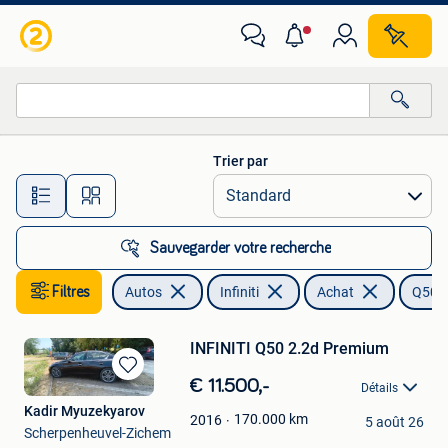
Infiniti
Trier par
Toutes les distances…
Sauvegarder votre recherche
Filtres
Autos
Infiniti
Achat
Q50
INFINITI Q50 2.2d Premium
Sauvegarder
€ 11.500,-
Détails
dans
Kadir Myuzekyarov
Mes
170.000
km
2016
5 août 26
Scherpenheuvel-Zichem
Favoris