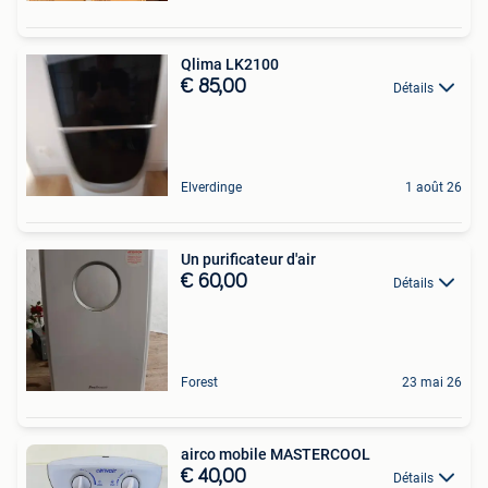
Qlima LK2100
€ 85,00
Détails
Elverdinge
1 août 26
Un purificateur d'air
€ 60,00
Détails
Forest
23 mai 26
airco mobile MASTERCOOL
€ 40,00
Détails