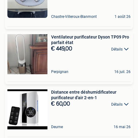
Chastre-Villeroux-Blanmont
1 août 26
Ventilateur purificateur Dyson TP09 Pro
parfait état
€ 449,00
Détails
Perpignan
16 juil. 26
Distance entre déshumidificateur
purificateur d'air 2-en-1
€ 60,00
Détails
Deurne
16 mai 26