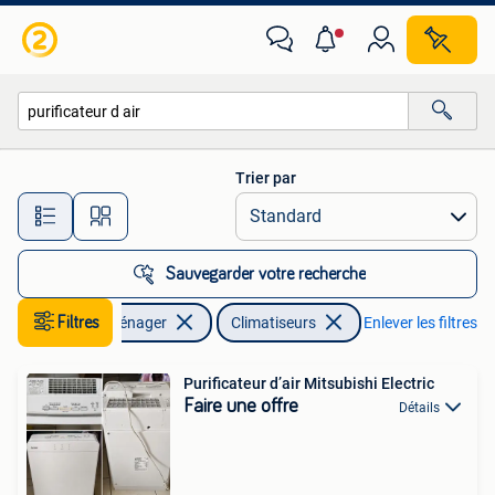
Climatiseurs
Trier par
Toutes les distances…
Sauvegarder votre recherche
Filtres
Electroménager
Climatiseurs
Enlever les filtres
Purificateur d’air Mitsubishi Electric
Faire une offre
Détails