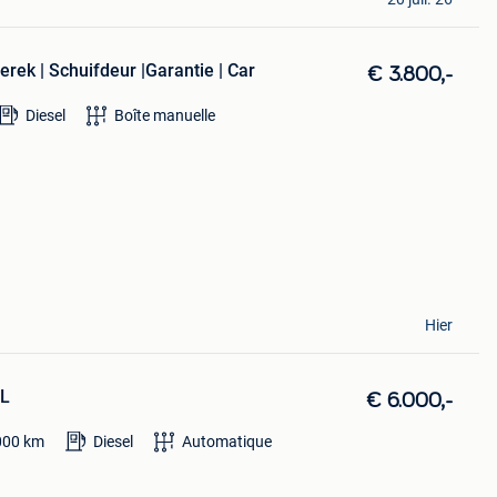
rek | Schuifdeur |Garantie | Car
€ 3.800,-
Diesel
Boîte manuelle
Hier
0L
€ 6.000,-
000
km
Diesel
Automatique