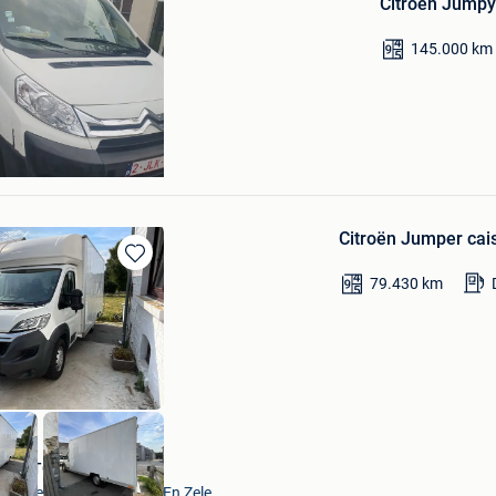
Citroen Jump
Mes
Favoris
145.000
km
Citroën Jumper cai
Sauvegarder
79.430
km
dans
Mes
Favoris
VAVATO Auctions
Lokeren+Deel Overmere En Zele