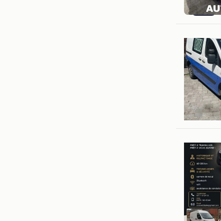
Jason Bo
Mons
b.l.1968
Charleroi