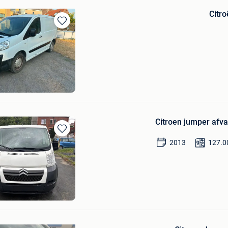
Citr
Sauvegarder
dans
Mes
Favoris
Citroen jumper afva
Sauvegarder
2013
127.0
dans
Mes
Favoris
Sauvegarder
dans