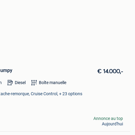
 Jumpy
€ 14.000,-
m
Diesel
Boîte manuelle
tache-remorque, Cruise Control, + 23 options
Annonce au top
Aujourd'hui