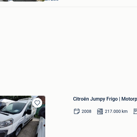
Citroën Jumpy Frigo | Moto
Sauvegarder
2008
217.000
km
dans
Mes
Favoris