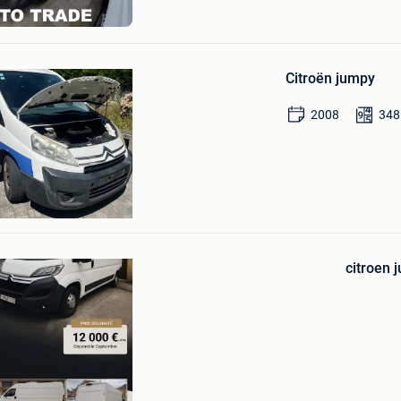
Autotrade
Hasselt
Sauvegarder
dans
Citroën jumpy
Mes
Favoris
2008
348
gaert
Sauvegarder
dans
citroen 
Mes
Favoris