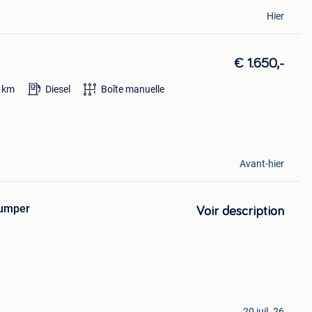
Hier
€ 1.650,-
km
Diesel
Boîte manuelle
Avant-hier
jumper
Voir description
20 juil. 26