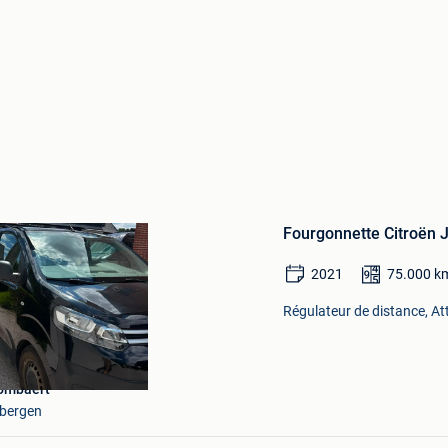
Sauvegarder
dans
Fourgonnette Citroën
Mes
Favoris
2021
75.000
k
Régulateur de distance, At
ombaert
bergen