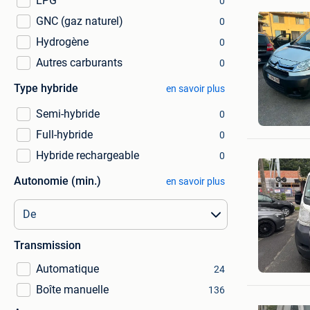
LPG
0
GNC (gaz naturel)
0
Hydrogène
0
Autres carburants
0
Type hybride
en savoir plus
bjorn
Semi-hybride
0
Eeklo
Full-hybride
0
Hybride rechargeable
0
Autonomie (min.)
en savoir plus
Transmission
Kv cars
Tubize
Automatique
24
Boîte manuelle
136