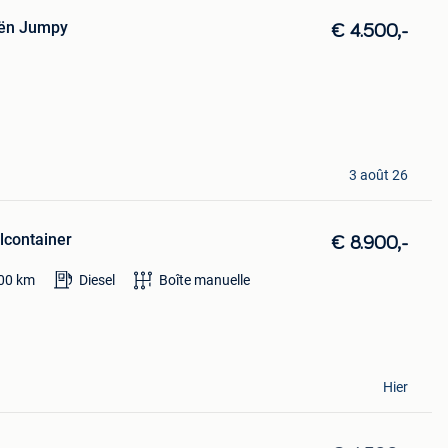
oën Jumpy
€ 4.500,-
3 août 26
lcontainer
€ 8.900,-
00
km
Diesel
Boîte manuelle
Hier