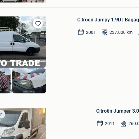
Citroën Jumpy 1.9D | Bagage
Sauvegarder
2001
237.000
km
dans
Mes
Favoris
Autotrade
Hasselt
Sauvegarder
dans
Citroën Jumper 3.
Mes
ir
Favoris
2011
260.