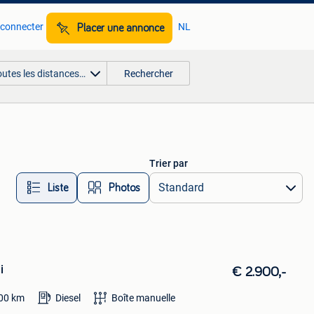
 connecter
NL
Placer une annonce
outes les distances…
Rechercher
Trier par
Liste
Photos
i
€ 2.900,-
00
km
Diesel
Boîte manuelle