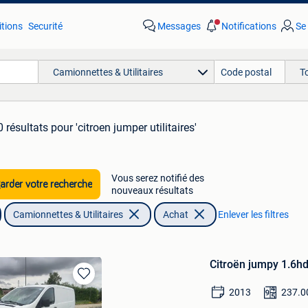
tions
Securité
Messages
Notifications
Se
Camionnettes & Utilitaires
T
 résultats
pour 'citroen jumper utilitaires'
Vous serez notifié des
rder votre recherche
nouveaux résultats
Camionnettes & Utilitaires
Achat
Enlever les filtres
Citroën jumpy 1.6hd
Sauvegarder
2013
237.0
dans