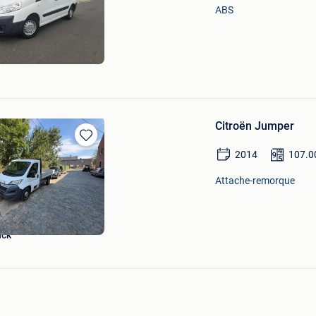
Mes
ABS
Favoris
Citroën Jumper
Sauvegarder
2014
107.0
dans
Mes
Attache-remorque
Favoris
nck