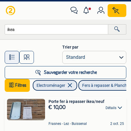
Fers à repasser & Planches à repasser
Trier par
Toutes les distances…
Sauvegarder votre recherche
Filtres
Electroménager
Fers à repasser & Planches
Porte fer à repasser ikea/neuf
€ 10,00
Détails
Frasnes - Lez - Buissenal
2 oct. 25