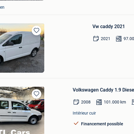
den
Vw caddy 2021
Sauvegarder
2021
97.0
dans
Mes
Favoris
ers-Leeuw
Volkswagen Caddy 1.9 Diesel 
Sauvegarder
2008
101.000
km
dans
Mes
Intérieur cuir
Favoris
Financement possible