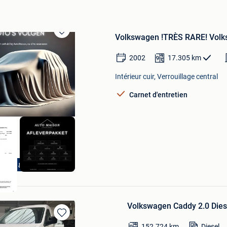
Volkswagen !TRÈS RARE! Volk
Sauvegarder
dans
Mes
2002
17.305
km
Favoris
Intérieur cuir, Verrouillage central
Carnet d'entretien
s Berchem
NTIE & KEURING
Volkswagen Caddy 2.0 Diese
Sauvegarder
152.724
km
Diesel