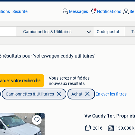
tions
Securité
Messages
Notifications
Se
Camionnettes & Utilitaires
T
 résultats
pour 'volkswagen caddy utilitaires'
Vous serez notifié des
rder votre recherche
nouveaux résultats
Camionnettes & Utilitaires
Achat
Enlever les filtres
Vw Caddy 1er. Proprié
Sauvegarder
2016
130.000
dans