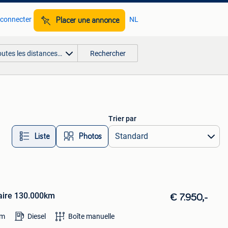
 connecter
NL
Placer une annonce
outes les distances…
Rechercher
Trier par
Liste
Photos
taire 130.000km
€ 7.950,-
km
Diesel
Boîte manuelle