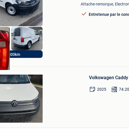
Mes
Attache-remorque, Electron
Favoris
Entretenue par le con
ijf JB CARS
130000km
Sauvegarder
dans
Volkswagen Caddy 
Mes
Favoris
2025
74.2
e