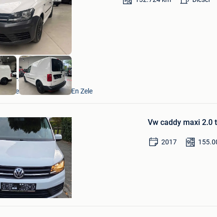
dans
Mes
Favoris
VAVATO Auctions
Lokeren+Deel Overmere En Zele
Sauvegarder
dans
Vw caddy maxi 2.0 t
Mes
Favoris
2017
155.0
ke +Deel Borchtlombeek
Sauvegarder