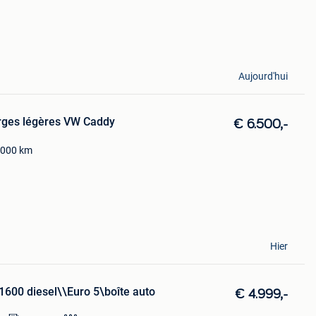
Aujourd'hui
arges légères VW Caddy
€ 6.500,-
.000
km
Hier
1600 diesel\\Euro 5\boîte auto
€ 4.999,-