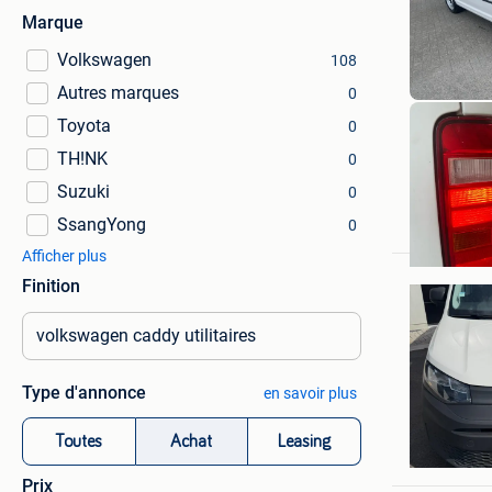
Marque
Volkswagen
108
Autres marques
0
Toyota
0
TH!NK
0
Suzuki
0
autobedr
SsangYong
Temse
0
Afficher plus
Finition
Type d'annonce
en savoir plus
zozo
Toutes
Achat
Leasing
Roeselar
Prix