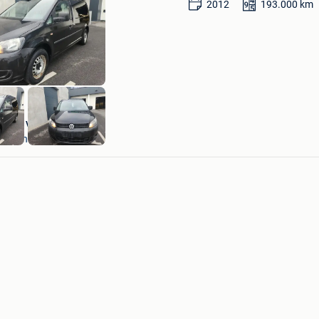
2012
193.000
km
dans
Mes
Favoris
David van derberg
Kortenberg