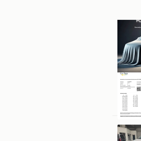
AutoHui
GARA
Berchem