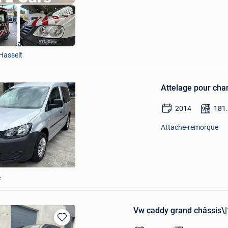
ATL Cars
Hasselt
Sauvegarder
dans
Attelage pour ch
Mes
Favoris
2014
181
Attache-remorque
e
Vw caddy grand châssis\|
Sauvegarder