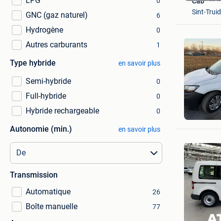
LPG
0
Cab
Sint-Trui
GNC (gaz naturel)
6
Hydrogène
0
Autres carburants
1
Type hybride
en savoir plus
Semi-hybride
0
Full-hybride
0
You
Hybride rechargeable
0
Sint-Piet
Autonomie (min.)
en savoir plus
Transmission
Automatique
26
Boîte manuelle
77