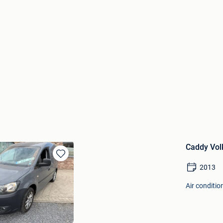
Caddy Vo
Sauvegarder
2013
dans
Mes
Air conditio
Favoris