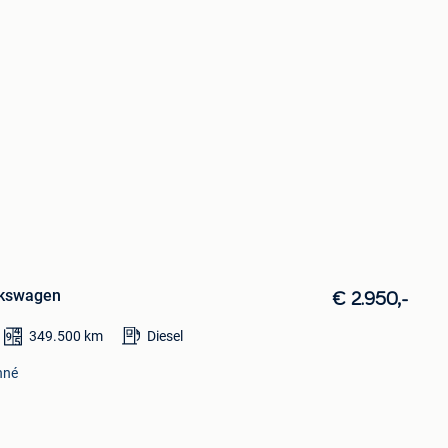
lkswagen
€ 2.950,-
349.500
km
Diesel
nné