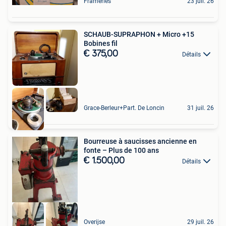
Frameries
23 juil. 26
SCHAUB-SUPRAPHON + Micro +15
Bobines fil
€ 375,00
Détails
Grace-Berleur+Part. De Loncin
31 juil. 26
Bourreuse à saucisses ancienne en
fonte – Plus de 100 ans
€ 1.500,00
Détails
Overijse
29 juil. 26