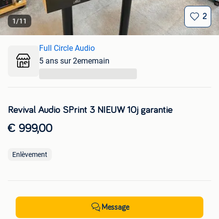
2
1
/
11
Full Circle Audio
5 ans sur 2ememain
...
Revival Audio SPrint 3 NIEUW 10j garantie
€ 999,00
Enlèvement
Message