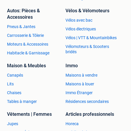
defecte toestellen.
Autos: Pièces &
Vélos & Vélomoteurs
🔉Aanbod:
Accessoires
Vélos avec bac
Bekijk ook zeker onze andere zoekertjes , we hebben er veel
Pneus & Jantes
. Iets gezien neem dan gerust contact op
Vélos électriques
Carrosserie & Tôlerie
Vélos | VTT & Mountainbikes
🎼🎧🔊 Wij hebben uiteraard een fysieke winkel waar u
Moteurs & Accessoires
Vélomoteurs & Scooters
alles wat we hebben kan beluisteren en bekijken ,
bridés
Habitacle & Garnissage
Versterkers , streamers , cd speler , luidsprekers ,
platenspelers enz .
Maison & Meubles
Immo
Fullcircle-audio Belgie
Canapés
Maisons à vendre
0032.468.52.45.35
Lits
Maisons à louer
Chaises
Immo Étranger
Tables à manger
Résidences secondaires
Vêtements | Femmes
Articles professionnels
Jupes
Horeca