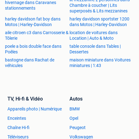
hivernage dans Caravanes
Chambre à coucher | Lits
Engels en Duits
stationnements
superposés & Lits mezzanines
harley davidson fat boy dans
harley davidson sportster 1200
📱 Ook via whatsapp op kan je ons een berichtje sturen (
Motos | Harley-Davidson
dans Motos | Harley-Davidson
wil je iets verkopen zet er dan een foto bij AUB)
aile citroen c3 dans Carrosserie &
location de voitures dans
+32 (0) 468.52.45.35
Tôlerie
Location | Auto & Moto
poele a bois double face dans
table console dans Tables |
📧 Mailen kan natuurlijk ook en is dikwijls het meest
Poêles
Dessertes
handige johnny @ fullcircle-audio. be
bastogne dans Rachat de
maison miniature dans Voitures
véhicules
miniatures | 1:43
📤 🚚 Levering , afhaling of verzending
Afhalen kan na afspraak in Schoten (2900) of in Brecht
(2960)
Verzenden doen we contractueel met DPD maar heb je zelf
een voorkeur of regel je het liever zelf dat kan natuurlijk
TV, Hi-fi & Vidéo
Autos
ook . (zie algemene voorwaarden op onze website.
Appareils photo | Numérique
BMW
📥Inkoop:
Enceintes
Opel
Heeft u spullen te koop , contacteer ons dan zeker , we
Chaîne Hi-fi
Peugeot
geven een (h)eerlijke prijs voor toestellen en speakers .
WAT KOPEN WE NIET , Vintage , mainstream producten,
Téléviseurs
Volkswagen