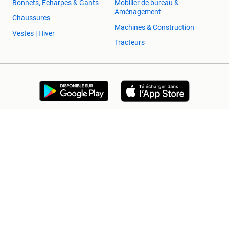
Bonnets, Écharpes & Gants
Mobilier de bureau &
Aménagement
Chaussures
Machines & Construction
Vestes | Hiver
Tracteurs
2ememain Professionnel
Sûr et Réussi
Aide et Info
Conditions
Déclaration de confidentialité
Cookies
Préférences de confidentialité
À propos de 2ememain
Adevinta