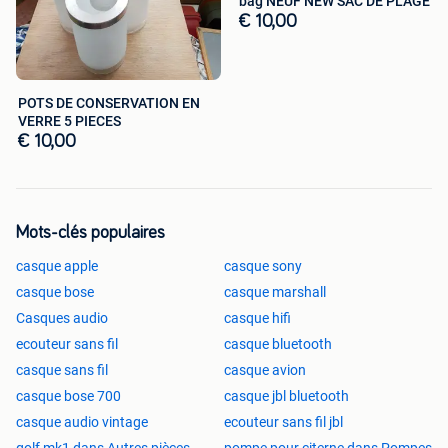
bag NEUF NEW SAC DE PLAGE
€ 10,00
POTS DE CONSERVATION EN
VERRE 5 PIECES
€ 10,00
Mots-clés populaires
casque apple
casque sony
casque bose
casque marshall
Casques audio
casque hifi
ecouteur sans fil
casque bluetooth
casque sans fil
casque avion
casque bose 700
casque jbl bluetooth
casque audio vintage
ecouteur sans fil jbl
golf mk1 dans Autres pièces
pompe pour citerne dans Pompes