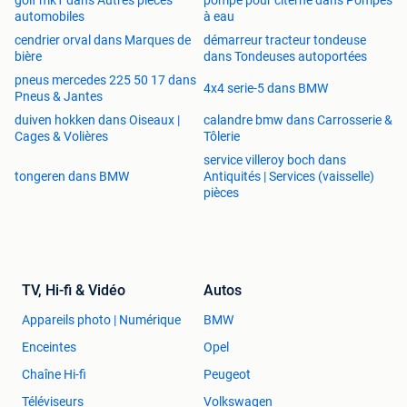
automobiles
à eau
cendrier orval dans Marques de
démarreur tracteur tondeuse
bière
dans Tondeuses autoportées
pneus mercedes 225 50 17 dans
4x4 serie-5 dans BMW
Pneus & Jantes
duiven hokken dans Oiseaux |
calandre bmw dans Carrosserie &
Cages & Volières
Tôlerie
service villeroy boch dans
tongeren dans BMW
Antiquités | Services (vaisselle)
pièces
TV, Hi-fi & Vidéo
Autos
Appareils photo | Numérique
BMW
Enceintes
Opel
Chaîne Hi-fi
Peugeot
Téléviseurs
Volkswagen