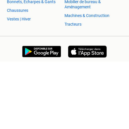
Bonnets, Écharpes & Gants
Mobilier de bureau &
Aménagement
Chaussures
Machines & Construction
Vestes | Hiver
Tracteurs
2ememain Professionnel
Sûr et Réussi
Aide et Info
Conditions
Déclaration de confidentialité
Cookies
Préférences de confidentialité
À propos de 2ememain
Adevinta