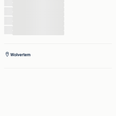
...
...
...
...
...
...
...
...
Wolvertem