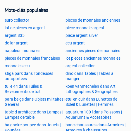
Mots-clés populaires
euro collector
pieces de monnaies anciennes
lot de pieces en argent
piece monnaie argent
argent 835
piece argent silver
dollar argent
ecu argent
napoleon monnaies
anciennes pieces de monnaies
pieces de monnaies francaises
lot pieces anciennes monnaies
monnaies ecu
argent collection
stiga park dans Tondeuses
dino dans Tables | Tables à
autoportées
manger
tuile 44 dans Tuiles &
koen vanmechelen dans Art |
Revêtements de toit
Lithographies & Sérigraphies
para belge dans Objets militaires |
etui en cuir dans Lunettes de
Général
Soleil & Lunettes | Femmes
table d architecte dans Lampes |
aquarium 100 l dans Poissons |
Lampes de table
Aquariums & Accessoires
baignoire poupee dans Jouets |
banc chaussures dans Armoires |
Poupées
Armoires à chaussures