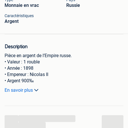
Monnaie en vrac
Russie
Caractéristiques
Argent
Description
Pièce en argent de l’Empire russe.
• Valeur : 1 rouble
• Année : 1898
• Empereur : Nicolas II
• Argent 900‰
• Poids : 19,7 g
En savoir plus
• Tranche avec inscription d’origine
Monnaie authentique de l’Empire russe datant de la fin du
XIXe siècle. Les détails principaux restent visibles malgré
l’usure liée à la circulation.
...
État conforme aux photographies.
Remise en main propre ou envoi possible.
...