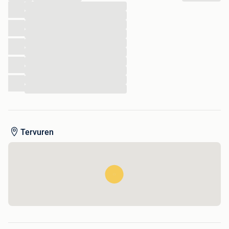
...
...
...
...
...
...
...
...
...
...
Tervuren