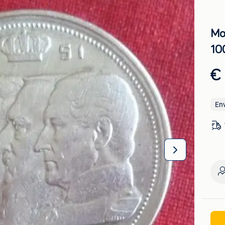
Mo
10
€
En