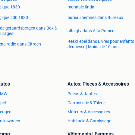
gique 1830
monnaie tintin
gique 500 1830
bureau hemnes dans Bureaux
de geraardsbergen dans Box &
alfa gtv dans Alfa Romeo
turages
leeskriebel dans Livres pour enfants 
ena radio dans Citroën
Jeunesse | Moins de 10 ans
utos
Autos: Pièces & Accessoires
BMW
Pneus & Jantes
pel
Carrosserie & Tôlerie
eugeot
Moteurs & Accessoires
olkswagen
Habitacle & Garnissage
Immo
Vêtements | Femmes