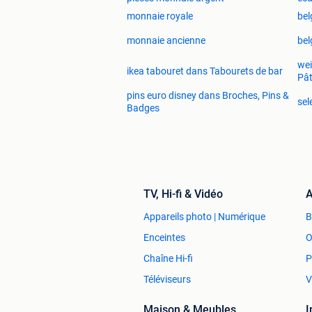
monnaie royale
bel
monnaie ancienne
bel
wei
ikea tabouret dans Tabourets de bar
Pâ
pins euro disney dans Broches, Pins &
sel
Badges
TV, Hi-fi & Vidéo
A
Appareils photo | Numérique
Enceintes
O
Chaîne Hi-fi
P
Téléviseurs
V
Maison & Meubles