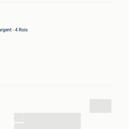
rgent - 4 Rois
grouper vos achats.
ance ou je met 5€ par Mondial Relay à voir le prix du
...
...
...