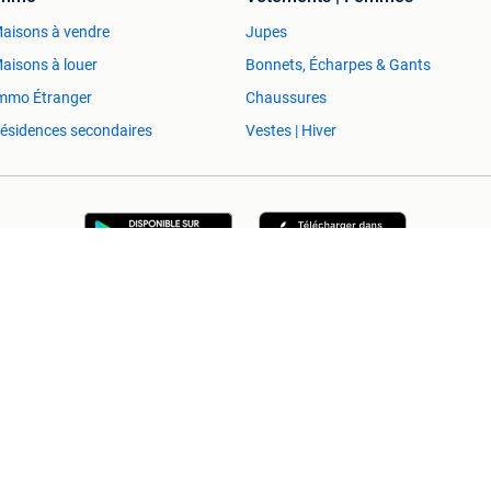
aisons à vendre
Jupes
aisons à louer
Bonnets, Écharpes & Gants
mmo Étranger
Chaussures
ésidences secondaires
Vestes | Hiver
Aide et Info
Conditions
Déclaration de confidentialité
À propos de 2ememain
Adevinta
Plan de site
mmage (consécutif) découlant de l'utilisation de ce site, de toute erreu
Copyright © 2026 Marktplaats B.V. Tous droits réservés.