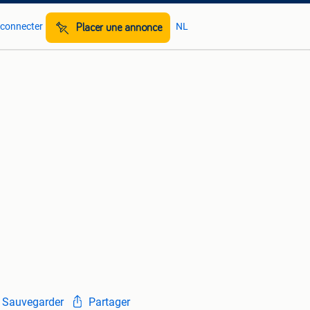
 connecter
NL
Placer une annonce
Sauvegarder
Partager