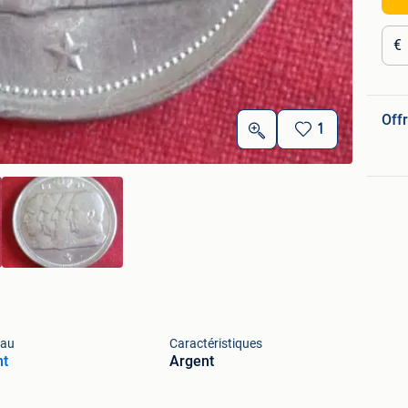
€
Offr
1
iau
Caractéristiques
nt
Argent