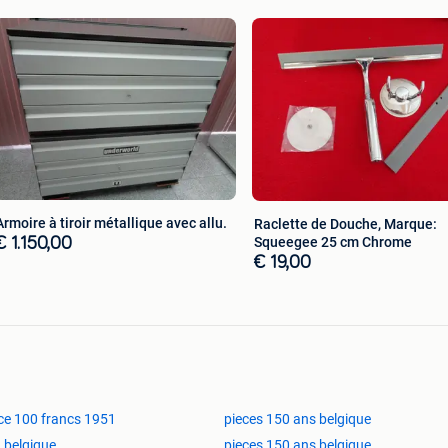
Armoire à tiroir métallique avec allu.
Raclette de Douche, Marque:
Squeegee 25 cm Chrome
€ 1.150,00
€ 19,00
ce 100 francs 1951
pieces 150 ans belgique
 belgique
pieces 150 ans belgique