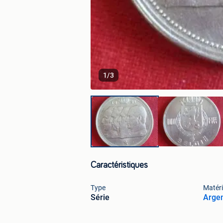
1
/
3
Caractéristiques
Type
Matér
Série
Arge