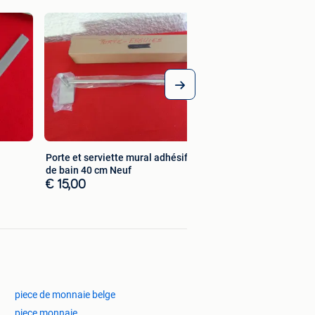
Support Papier Toil
Marque Kazerla. N
€ 15,00
Porte et serviette mural adhésif salle
de bain 40 cm Neuf
€ 15,00
piece de monnaie belge
piece monnaie