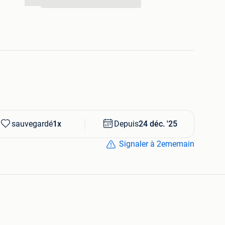
...
sauvegardé
1x
Depuis
24 déc. '25
Signaler à 2ememain