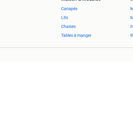
Canapés
M
Lits
M
Chaises
I
Tables à manger
R
2ememain Professionnel
Sûr et Réussi
2ememain n'est pas responsable de tout do