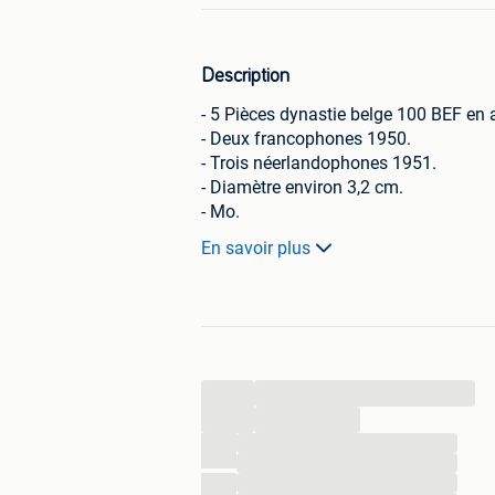
Description
- 5 Pièces dynastie belge 100 BEF en a
- Deux francophones 1950.
- Trois néerlandophones 1951.
- Diamètre environ 3,2 cm.
- Mo.
En savoir plus
En l'état.
A partir de 160€ la pièce.
N’hésitez pas à visiter mon site pour 
...
Envoi possible par la poste avec assur
...
jours à charge de l'acheteur.
...
MERCI
...
...