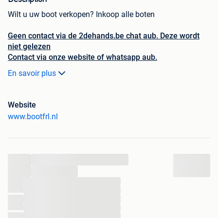
Wilt u uw boot verkopen? Inkoop alle boten
Geen contact via de 2dehands.be chat aub. Deze wordt
niet gelezen
Contact via onze website of whatsapp aub.
En savoir plus
Vul snel en gemakkelijk het contactformulier op onze site
in
www.bootfrl.nl
Website
www.bootfrl.nl
Whatsapp 0031657979753
Wij zijn opzoek naar boten voor eigen inkoop en voor
export.
...
...
Wij zoeken vooral polyester speedboten, consoleboten,
...
sloepen en visboten Van 1000 euro tot CA 100.000 euro
...
...
Deze mogen in goede staat zijn maar met werk of met een
...
...
motor die defect is of vorstschade heeft zijn ook zeker