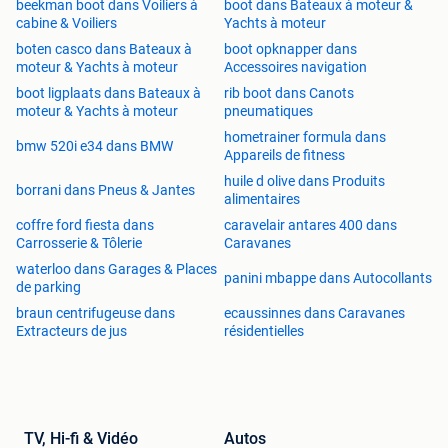
beekman boot dans Voiliers à
boot dans Bateaux à moteur &
cabine & Voiliers
Yachts à moteur
boten casco dans Bateaux à
boot opknapper dans
moteur & Yachts à moteur
Accessoires navigation
boot ligplaats dans Bateaux à
rib boot dans Canots
moteur & Yachts à moteur
pneumatiques
hometrainer formula dans
bmw 520i e34 dans BMW
Appareils de fitness
huile d olive dans Produits
borrani dans Pneus & Jantes
alimentaires
coffre ford fiesta dans
caravelair antares 400 dans
Carrosserie & Tôlerie
Caravanes
waterloo dans Garages & Places
panini mbappe dans Autocollants
de parking
braun centrifugeuse dans
ecaussinnes dans Caravanes
Extracteurs de jus
résidentielles
TV, Hi-fi & Vidéo
Autos