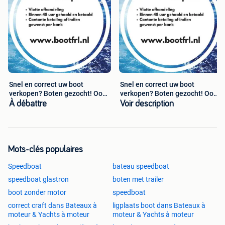
Snel en correct uw boot
Snel en correct uw boot
verkopen? Boten gezocht! Ook
verkopen? Boten gezocht! Ook
defect!
defect!
À débattre
Voir description
Mots-clés populaires
Speedboat
bateau speedboat
speedboat glastron
boten met trailer
boot zonder motor
speedboat
correct craft dans Bateaux à
ligplaats boot dans Bateaux à
moteur & Yachts à moteur
moteur & Yachts à moteur