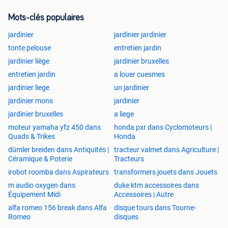
sécurisé.
Mots-clés populaires
Désherbage et nettoyage du jardin
Le désherbage est une tâche souvent longue et fatigante.
jardinier
jardinier jardinier
Un jardinier peut vous aider à :
tonte pelouse
entretien jardin
jardinier liège
jardinier bruxelles
enlever les mauvaises herbes
nettoyer les massifs de fleurs
entretien jardin
a louer cuesmes
ramasser les feuilles mortes
jardinier liege
un jardinier
évacuer les déchets verts
jardinier mons
jardinier
jardinier bruxelles
a liege
Sans entretien régulier, un jardin peut rapidement devenir
envahi par les mauvaises herbes et perdre son aspect
moteur yamaha yfz 450 dans
honda pxr dans Cyclomoteurs |
Quads & Trikes
Honda
agréable.
Plantation et aménagement du jardin
dümler breiden dans Antiquités |
tracteur valmet dans Agriculture |
Céramique & Poterie
Tracteurs
Certaines personnes souhaitent également améliorer
l’apparence de leur jardin.
irobot roomba dans Aspirateurs
transformers jouets dans Jouets
Un jardinier peut vous accompagner pour :
m audio oxygen dans
duke ktm accessoires dans
Équipement Midi
Accessoires | Autre
planter des fleurs
alfa romeo 156 break dans Alfa
disque tours dans Tourne-
créer un potager
Romeo
disques
planter des arbres