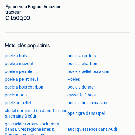
Épandeur à Engrais Amazone
tracteur
€ 1.500,00
Mots-clés populaires
poele a bois
poeles a pellets
poele a mazout
poele a charbon
poele a petrole
poele a pellet occasion
poele a pellet neuf
Poêles
poele a bois charbon
poele a donner
poele-a-bois
cassette à bois
poele au pellet
poele a bois occasion
chalet domiciliation dans Terrains
opel tigra dans Opel
& Terrains à bâtir
gescheiden vrouw zoekt man
dans Livres régionalistes &
audi q5 essence dans Audi
Romans régionalistes