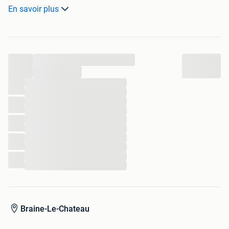
Vendu pour cause. Placement d’une chaudière au gaz. Prix
En savoir plus
souhaité 3000 €.
Contact 0473/738056
...
...
...
...
...
...
...
...
...
...
...
...
Braine-Le-Chateau