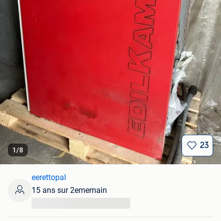
23
1
/
8
eerettopal
15 ans sur 2ememain
...