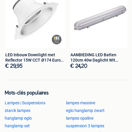
LED Inbouw Downlight met
AANBIEDING LED Batten
Reflector 15W CCT Ø174 Euro
120cm 40w Daglicht Wit
stekker
Exclusief
€ 29,95
€ 24,20
Mots-clés populaires
Lampes | Suspensions
lampes massive
starck lampes
eglo hanglamp zwart
hanglamp eglo
lampes opaline
hanglamp set
suspension 3 lampes