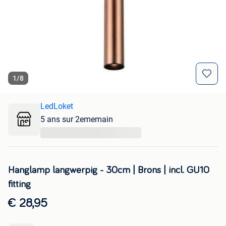
1
/
8
LedLoket
5 ans sur 2ememain
...
Hanglamp langwerpig - 30cm | Brons | incl. GU10
fitting
€ 28,95