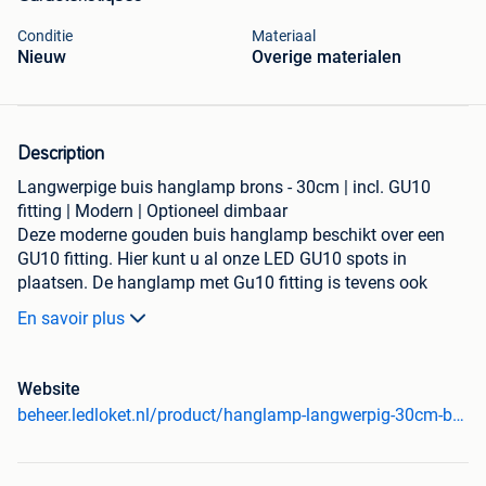
Conditie
Materiaal
Nieuw
Overige materialen
Description
Langwerpige buis hanglamp brons - 30cm | incl. GU10
fitting | Modern | Optioneel dimbaar
Deze moderne gouden buis hanglamp beschikt over een
GU10 fitting. Hier kunt u al onze LED GU10 spots in
plaatsen. De hanglamp met Gu10 fitting is tevens ook
dimbaar
in combinatie met een LED dimmer en een
En savoir plus
dimbare LED GU10 spot. Het armatuur is vervaardigd van
hoogwaardige kwaliteit aluminium. Eenvoudig rechtstreeks
aan het plafond te monteren en aan te sluiten op het
Website
netstroom (220-240V).
Tevens is de
voedingskabel in
beheer.ledloket.nl/product/hanglamp-langwerpig-30cm-brons-incl-gu10-fitting/
hoogte af te stellen
, zo kunt u de hanglamp altijd op de
gewenste hoogte hangen. Deze hanglamp met GU10 fitting
heeft een IP-waarde van
IP22
en dus daarom alleen voor