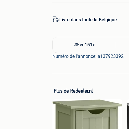
normale winkelprijs
*Alle retourproducten worden grondig
Livre dans toute la Belgique
worden.**Overtollige winkelvoorraden
vu
151x
Numéro de l'annonce: a137923392
Plus de Redealer.nl