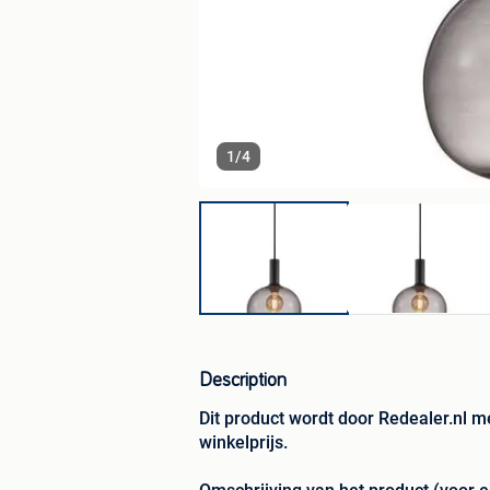
1
/
4
Description
Dit product wordt door Redealer.nl m
winkelprijs.