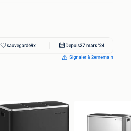
 gecontroleerd voordat ze verkocht
 zijn nieuwe producten
sauvegardé
9x
Depuis
27 mars '24
Signaler à 2ememain