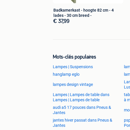
Badkamerkast - hoogte 82 cm - 4
lades - 30 cm breed -
€ 37,99
Mots-clés populaires
Lampes | Suspensions
la
hanglamp eglo
lam
Lam
lampes design vintage
Lus
Lampes | Lampes de table dans
tab
Lampes | Lampes de table
à 
audi a5 17 pouces dans Pneus &
moo
Jantes
jantes hiver passat dans Pneus &
psp
Jantes
Por