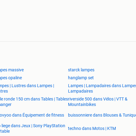
mpes massive
starck lampes
pes opaline
hanglamp set
pes | Lustres dans Lampes |
Lampes | Lampadaires dans Lampes
tres
Lampadaires
le ronde 150 cm dans Tables | Tables
riverside 500 dans Vélos | VTT &
manger
Mountainbikes
vyoo dans Équipement de fitness
buissonniere dans Blouses & Tuniqu
 liege dans Jeux | Sony PlayStation
techno dans Motos | KTM
table