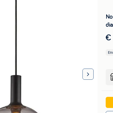
No
di
€
En