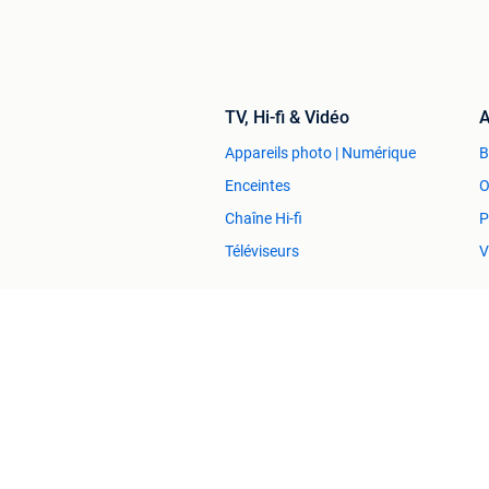
TV, Hi-fi & Vidéo
A
Appareils photo | Numérique
Enceintes
O
Chaîne Hi-fi
P
Téléviseurs
V
Maison & Meubles
Canapés
M
Lits
M
Chaises
I
Tables à manger
R