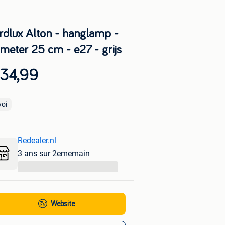
rdlux Alton - hanglamp -
ameter 25 cm - e27 - grijs
 34,99
voi
Redealer.nl
3 ans sur 2ememain
...
Website