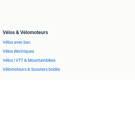
Vélos & Vélomoteurs
Vélos avec bac
Vélos électriques
Vélos | VTT & Mountainbikes
Vélomoteurs & Scooters bridés
Articles professionnels
Horeca
Mobilier de bureau & Aménagement
Machines & Construction
Tracteurs