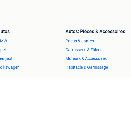
utos
Autos: Pièces & Accessoires
BMW
Pneus & Jantes
pel
Carrosserie & Tôlerie
eugeot
Moteurs & Accessoires
olkswagen
Habitacle & Garnissage
Immo
Vêtements | Femmes
aisons à vendre
Jupes
aisons à louer
Bonnets, Écharpes & Gants
mmo Étranger
Chaussures
ésidences secondaires
Vestes | Hiver