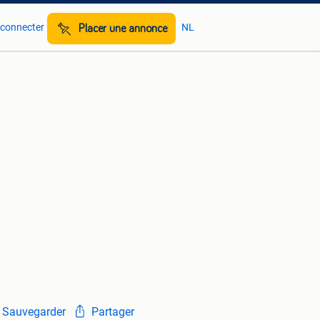
 connecter
NL
Placer une annonce
Sauvegarder
Partager