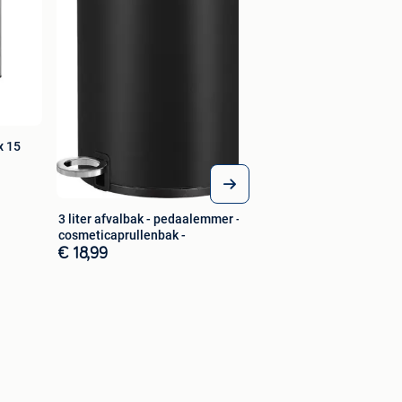
x 15
3 liter afvalbak - pedaalemmer -
cosmeticaprullenbak -
€ 18,99