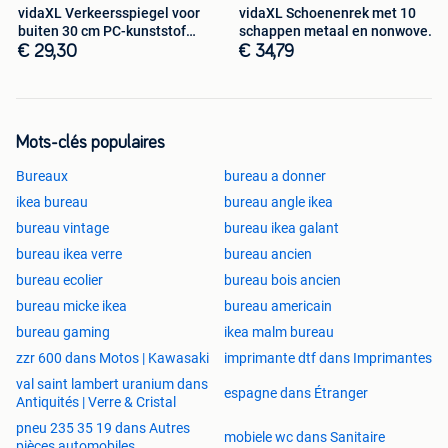
vidaXL Verkeersspiegel voor
vidaXL Schoenenrek met 10
buiten 30 cm PC-kunststof
schappen metaal en nonwoven
zwart
stof
€ 29,30
€ 34,79
Mots-clés populaires
Bureaux
bureau a donner
ikea bureau
bureau angle ikea
bureau vintage
bureau ikea galant
bureau ikea verre
bureau ancien
bureau ecolier
bureau bois ancien
bureau micke ikea
bureau americain
bureau gaming
ikea malm bureau
zzr 600 dans Motos | Kawasaki
imprimante dtf dans Imprimantes
val saint lambert uranium dans
espagne dans Étranger
Antiquités | Verre & Cristal
pneu 235 35 19 dans Autres
mobiele wc dans Sanitaire
pièces automobiles