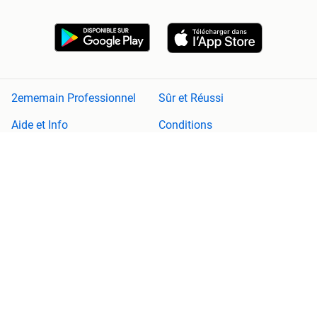
2ememain Professionnel
Sûr et Réussi
Aide et Info
Conditions
Déclaration de confidentialité
Cookies
Préférences de confidentialité
À propos de 2ememain
Adevinta
Plan de site
2ememain n'est pas responsable de tout dommage (consécutif)
découlant de l'utilisation de ce site, de toute erreur ou fonctionnalité