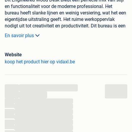
en functionaliteit voor de moderne professional. Het
bureau heeft slanke lijnen en weinig versiering, wat het een
eigentijdse uitstraling geeft. Het ruime werkoppervlak
nodigt uit tot creativiteit en productiviteit. Dit bureau is een
ideale aanwinst voor je werkruimte. De bruine afwerking
En savoir plus
past bij verschillende interieurs en geeft warmte aan elke
kamer.
Website
Bewerkt hout oppervlak
Gemaakt van hoogwaardig
koop het product hier op vidaxl.be
bewerkt hout, sterk en veerkrachtig, perfect voor
dagelijks gebruik. Dit materiaal zorgt voor een stabiel
schrijfplatform en een moderne uitstraling die in elke
ruimte past.
...
Scharnierdeur opbergruimte
Met een handige
...
scharnierdeur kun je al je benodigdheden veilig en
...
efficiënt opbergen. Dit houdt je werkplek
...
georganiseerd en rommelvrij.
...
Plank schappen
De planken bieden extra ruimte om
...
boeken en decor te organiseren, ideaal voor snel
...
toegang en stijl. Ze combineren stabiliteit met een
...