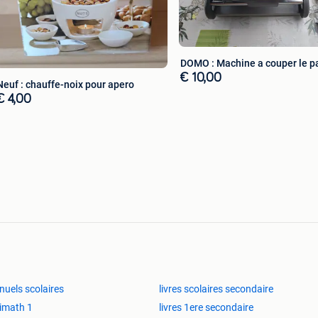
DOMO : Machine a couper le p
€ 10,00
Neuf : chauffe-noix pour apero
€ 4,00
uels scolaires
livres scolaires secondaire
imath 1
livres 1ere secondaire