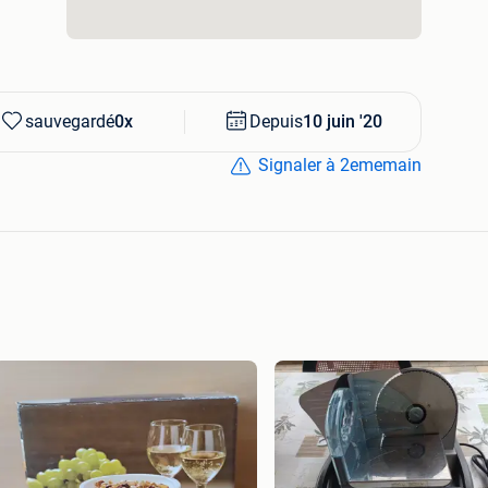
sauvegardé
0x
Depuis
10 juin '20
Signaler à 2ememain