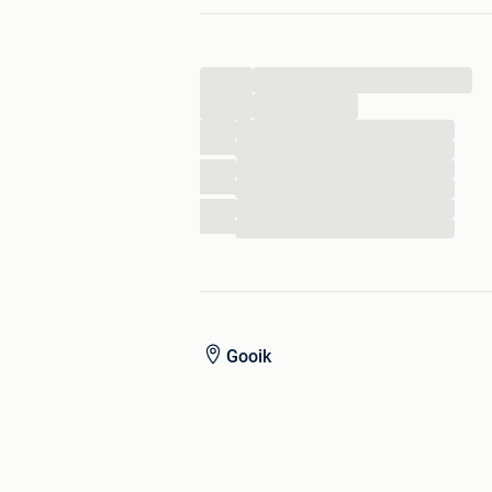
...
...
...
...
...
...
...
...
Gooik