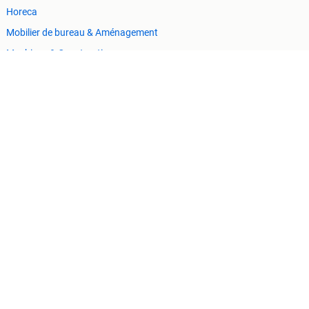
Horeca
Mobilier de bureau & Aménagement
Machines & Construction
Tracteurs
Cookies
Préférences de confidentialité
r ou fonctionnalité manquante sur ce site.