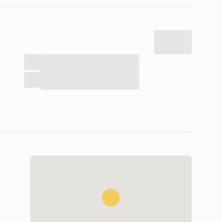
...
...
...
...