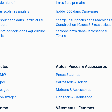
dem brio 1
livres 1ere primaire
res scolaires anglais
hobby 560 dans Caravanes
souchage dans Jardiniers &
chargeur sur pneus dans Machines 
veurs
Construction | Grues & Excavatrices
riot agricole dans Agriculture |
carbone bmw dans Carrosserie &
ils
Tôlerie
utos
Autos: Pièces & Accessoires
BMW
Pneus & Jantes
pel
Carrosserie & Tôlerie
eugeot
Moteurs & Accessoires
olkswagen
Habitacle & Garnissage
Immo
Vêtements | Femmes