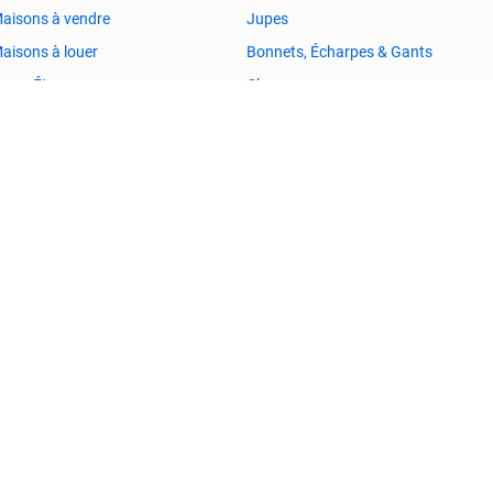
aisons à vendre
Jupes
aisons à louer
Bonnets, Écharpes & Gants
mmo Étranger
Chaussures
ésidences secondaires
Vestes | Hiver
Aide et Info
Conditions
Déclaration de confidentialité
À propos de 2ememain
Adevinta
Plan de site
mmage (consécutif) découlant de l'utilisation de ce site, de toute erreu
Copyright © 2026 Marktplaats B.V. Tous droits réservés.