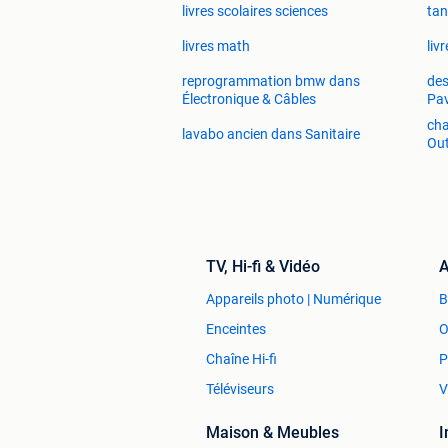
livres scolaires sciences
tan
livres math
liv
reprogrammation bmw dans
des
Électronique & Câbles
Pa
cha
lavabo ancien dans Sanitaire
Out
TV, Hi-fi & Vidéo
A
Appareils photo | Numérique
Enceintes
O
Chaîne Hi-fi
P
Téléviseurs
V
Maison & Meubles