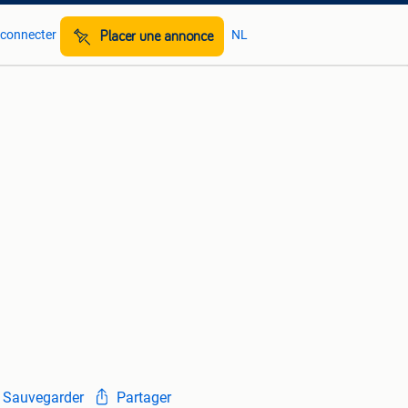
 connecter
NL
Placer une annonce
Sauvegarder
Partager