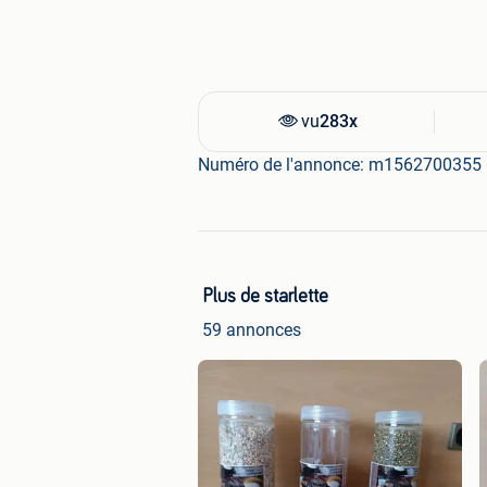
vu
283x
Numéro de l'annonce: m1562700355
Plus de starlette
59 annonces