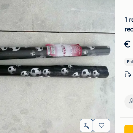
1 r
rec
€ 
En