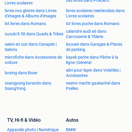
sas livres dans Policiers
Livres scolaires
livres nos gloires dans Livres
livres scolaires neerlandais dans
d'images & Albums d'images
Livres scolaires
lot livres dans Romans
lot livres poche dans Romans
calandre audi a6 dans
suzuki lt 50 dans Quads & Trikes
Carrosserie & Tôlerie
salon en cuir dans Canapés |
louvain dans Garages & Places
Salons
de parking
microfiche dans Accessoires de
kayak peche dans Pêche à la
voiture
ligne | Général
abri pour lapin dans Volatiles |
boxing dans Boxe
Accessoires
ssangyong korando dans
nestor martin gaskachel dans
SsangYong
Poêles
TV, Hi-fi & Vidéo
Autos
Appareils photo | Numérique
BMW