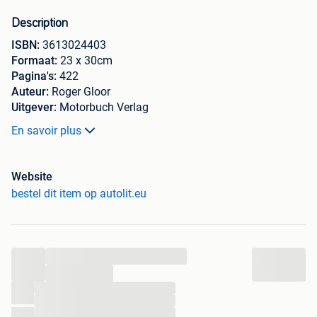
Description
ISBN:
3613024403
Formaat:
23 x 30cm
Pagina's:
422
Auteur:
Roger Gloor
Uitgever:
Motorbuch Verlag
Jaar van uitgifte:
2005
En savoir plus
Oplage:
1ste druk
Herzien:
Nee
Herdruk:
Nee
Website
Taal:
Duits
bestel dit item op autolit.eu
Afbeeldingen:
Zwart / Wit
Format:
Hardcover met stofomslag
Slipcase:
Nee
Conditie boek:
9/10
...
...
...
...
Automotive Literature Europe
...