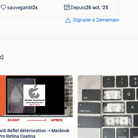
sauvegardé
2x
Depuis
26 oct. '25
Signaler à 2ememain
c)
Anti Reflet détérioration -> Macbook
Pro Retina Coating