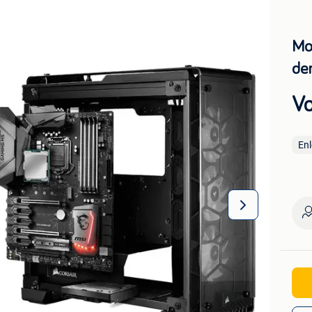
Mo
de
Vo
En