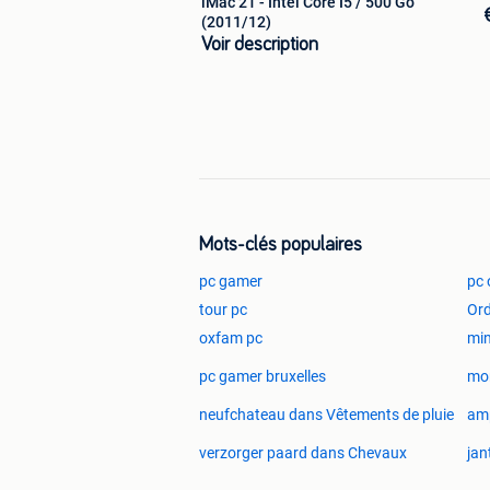
iMac 21 - Intel Core I5 / 500 Go
(2011/12)
Voir description
Mots-clés populaires
pc gamer
pc 
tour pc
Ord
oxfam pc
min
pc gamer bruxelles
mo
neufchateau dans Vêtements de pluie
amp
verzorger paard dans Chevaux
jan