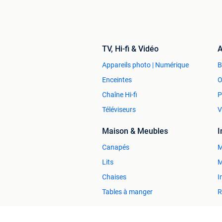
TV, Hi-fi & Vidéo
A
Appareils photo | Numérique
Enceintes
O
Chaîne Hi-fi
P
Téléviseurs
V
Maison & Meubles
Canapés
M
Lits
M
Chaises
I
Tables à manger
R