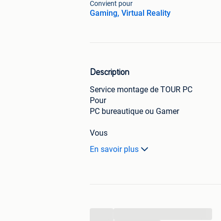
Convient pour
Gaming, Virtual Reality
Description
Service montage de TOUR PC
Pour
PC bureautique ou Gamer
Vous
pouvez déposer vos composants
En savoir plus
Montage
en 24/48h maximum (weekend incl)
Service
:
-
...
Montage complet de A à Z (installatio