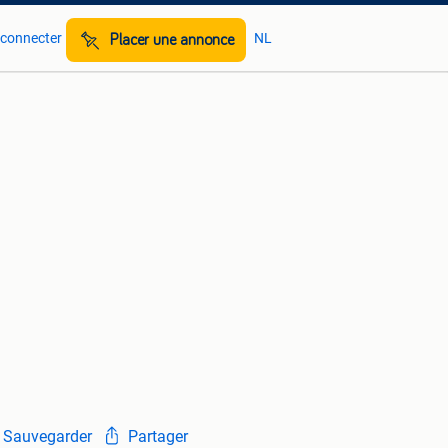
 connecter
NL
Placer une annonce
Sauvegarder
Partager