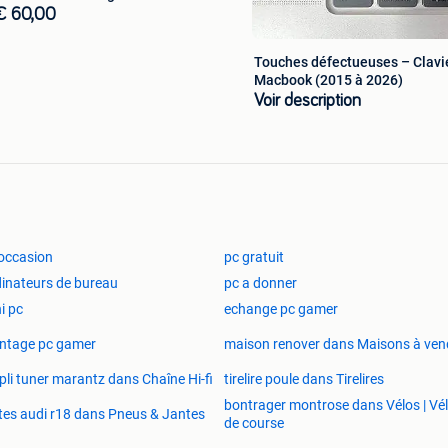
€ 60,00
Touches défectueuses – Clavi
Macbook (2015 à 2026)
Voir description
occasion
pc gratuit
inateurs de bureau
pc a donner
i pc
echange pc gamer
ntage pc gamer
maison renover dans Maisons à ven
li tuner marantz dans Chaîne Hi-fi
tirelire poule dans Tirelires
bontrager montrose dans Vélos | Vé
tes audi r18 dans Pneus & Jantes
de course