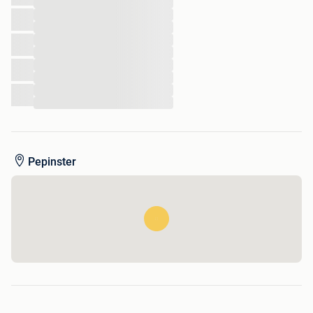
...
...
...
...
...
...
...
...
...
Pepinster