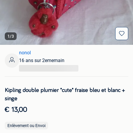
1
/
3
nonol
16 ans sur 2ememain
...
Kipling double plumier "cute" fraise bleu et blanc +
singe
€ 13,00
Enlèvement ou Envoi