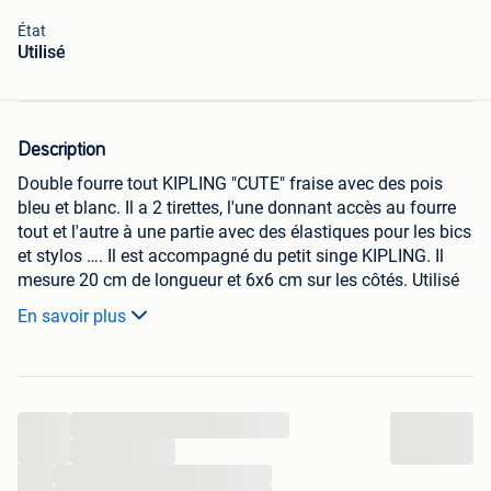
État
Utilisé
Description
Double fourre tout KIPLING "CUTE" fraise avec des pois
bleu et blanc. Il a 2 tirettes, l'une donnant accès au fourre
tout et l'autre à une partie avec des élastiques pour les bics
et stylos …. Il est accompagné du petit singe KIPLING. Il
mesure 20 cm de longueur et 6x6 cm sur les côtés. Utilisé
mais en TRES BON ETAT
En savoir plus
Envoi en Belgique : 3 euros
Retrait à mon domicile accepté
...
...
...