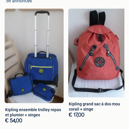
56 annonces
Kipling grand sac à dos mou
corail + singe
Kipling ensemble trolley repas
et plumier + singes
€ 17,00
€ 54,00