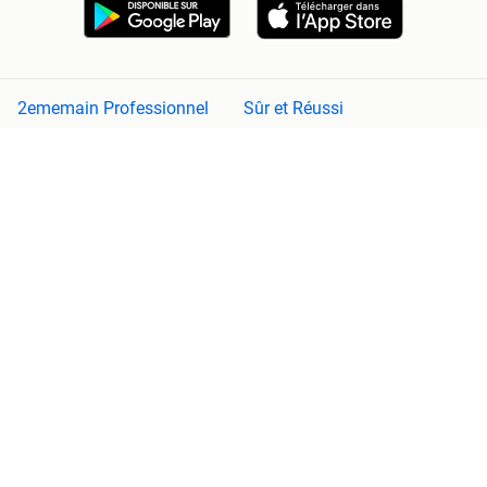
2ememain Professionnel
Sûr et Réussi
Aide et Info
Conditions
Déclaration de confidentialité
Cookies
Préférences de confidentialité
À propos de 2ememain
Adevinta
Plan de site
2ememain n'est pas responsable de tout dommage (consécutif)
découlant de l'utilisation de ce site, de toute erreur ou fonctionnalité
manquante sur ce site.
Copyright © 2026 Marktplaats B.V. Tous droits réservés.