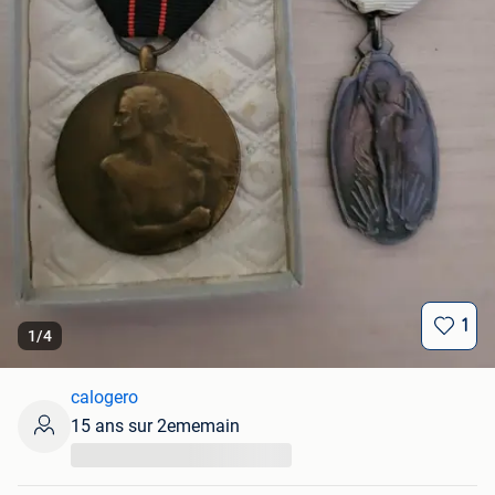
1
1
/
4
calogero
15 ans sur 2ememain
...