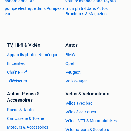
sonora dans BD
voiture hybride dans Toyota
pompe electrique dans Pompes à
triumph tr4 dans Autos |
eau
Brochures & Magazines
TV, Hi-fi & Vidéo
Autos
Appareils photo | Numérique
BMW
Enceintes
Opel
Chaîne Hi-fi
Peugeot
Téléviseurs
Volkswagen
Autos: Pièces &
Vélos & Vélomoteurs
Accessoires
Vélos avec bac
Pneus & Jantes
Vélos électriques
Carrosserie & Tôlerie
Vélos | VTT & Mountainbikes
Moteurs & Accessoires
Vélomoteurs & Scooters