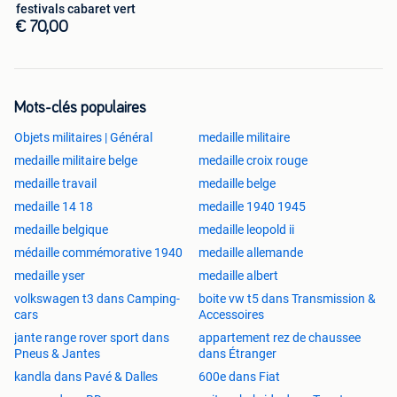
festivals cabaret vert
€ 70,00
Mots-clés populaires
Objets militaires | Général
medaille militaire
medaille militaire belge
medaille croix rouge
medaille travail
medaille belge
medaille 14 18
medaille 1940 1945
medaille belgique
medaille leopold ii
médaille commémorative 1940
medaille allemande
medaille yser
medaille albert
volkswagen t3 dans Camping-
boite vw t5 dans Transmission &
cars
Accessoires
jante range rover sport dans
appartement rez de chaussee
Pneus & Jantes
dans Étranger
kandla dans Pavé & Dalles
600e dans Fiat