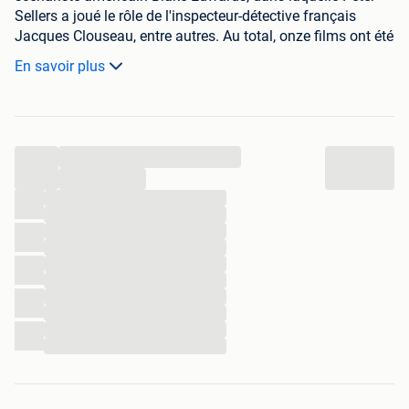
Sellers a joué le rôle de l'inspecteur-détective français
Jacques Clouseau, entre autres. Au total, onze films ont été
réalisés, avec quatre acteurs différents dans les rôles de
En savoir plus
Clouseau.
...
...
...
...
...
...
...
...
...
...
...
...