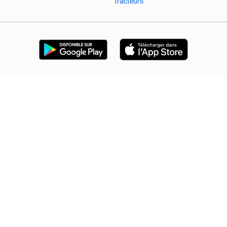
Tracteurs
2ememain Professionnel
Sûr et Réussi
Aide et Info
Conditions
Déclaration de confidentialité
Cookies
Préférences de confidentialité
À propos de 2ememain
Adevinta
Plan de site