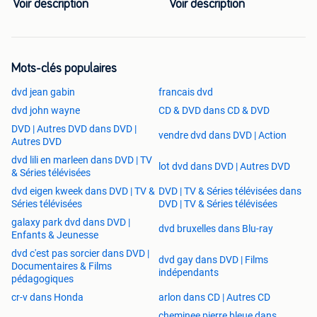
Voir description
Voir description
Mots-clés populaires
dvd jean gabin
francais dvd
dvd john wayne
CD & DVD dans CD & DVD
DVD | Autres DVD dans DVD |
vendre dvd dans DVD | Action
Autres DVD
dvd lili en marleen dans DVD | TV
lot dvd dans DVD | Autres DVD
& Séries télévisées
dvd eigen kweek dans DVD | TV &
DVD | TV & Séries télévisées dans
Séries télévisées
DVD | TV & Séries télévisées
galaxy park dvd dans DVD |
dvd bruxelles dans Blu-ray
Enfants & Jeunesse
dvd c'est pas sorcier dans DVD |
dvd gay dans DVD | Films
Documentaires & Films
indépendants
pédagogiques
cr-v dans Honda
arlon dans CD | Autres CD
cheminee pierre bleue dans