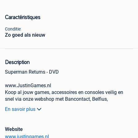
Caractéristiques
Conditie
Zo goed als nieuw
Description
Superman Returns - DVD
www.JustinGames.nl
Koop al jouw games, accessoires en consoles veilig en
snel via onze webshop met Bancontact, Belfius,
KBC/CBC of Klarna Achteraf Betalen.
En savoir plus
- Groot assortiment en alles uit voorraad leverbaar
Website
- WebwinkelKeur gemiddeld cijfer: 9.4
www.justingames.nl