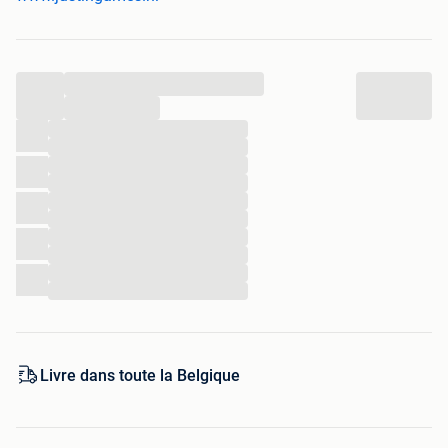
- Standaard 2 maanden garantie
- Verzenden of ophalen (op afspraak)
- Uitgespeeld? Verkoop je spelletjes of spelcomputer aan
ons!
...
...
Ons ruime assortiment is te vinden in onze webshop! Voor
...
meer info over dit specifieke product, klik op link:
...
...
...
...
...
...
...
...
...
Livre dans toute la Belgique