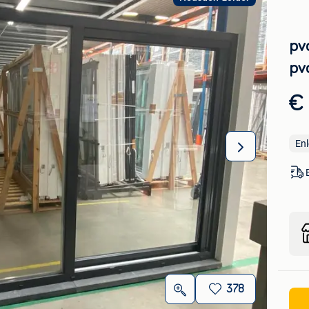
pvc
pvc
€ 
En
378