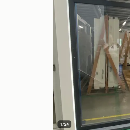
1
/
24