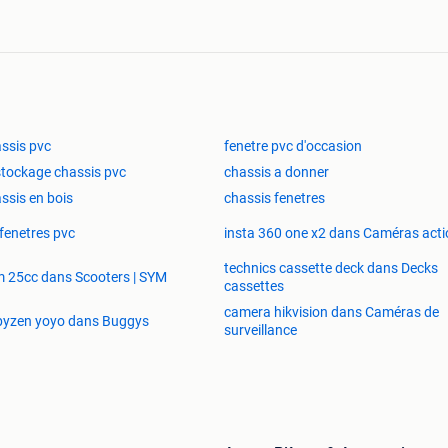
kiep
kiep
kiep
n kiep
n kiep
n kiep
ssis pvc
fenetre pvc d'occasion
en kiep
en kiep
tockage chassis pvc
chassis a donner
en kiep
ssis en bois
chassis fenetres
etgrijs of kwarts grijs, zwart 9005
 fenetres pvc
insta 360 one x2 dans Caméras acti
 en kiep
 en kiep
technics cassette deck dans Decks
 25cc dans Scooters | SYM
 en kiep
cassettes
 en kiep
camera hikvision dans Caméras de
byzen yoyo dans Buggys
 en kiep
surveillance
 en kiep
 en kiep
 en kiep
 draai en kiep wit antracietgrijs, kwarts grijs of zwart