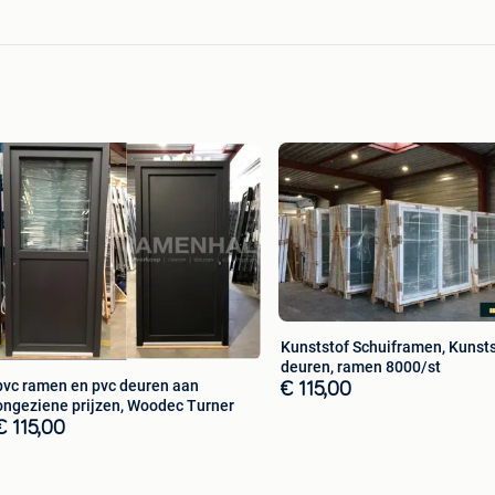
s of kwarts grijs, zwart 9005
Kunststof Schuiframen, Kunsts
deuren, ramen 8000/st
pvc ramen en pvc deuren aan
€ 115,00
ongeziene prijzen, Woodec Turner
€ 115,00
acietgrijs of kwarts grijs, zwart 9005