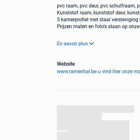
pvc raam, pvc deur, pvc schuifraam, 
Kunststof raam, kunststof deur, kunst
5 kamerprofiel met staal versteviging 
Prijzen maten en foto's staan op onze
Alle getoonde maten zijn breedte x ho
En savoir plus
Alle getoonde artikelen staan in meer
Ook maatwerk mogelijk.
Website
Ramen vanaf 115€ excl. btw
www.ramenhal.be u vind hier onze mate
Deuren vanaf 480€ excl. btw
schuiframen vanaf 805€ excl. btw
Levering vanaf 90€ excl. btw
Deuren PVC wit 1/2 glas paneel
880x1900 links en rechts draaiend
...
880x2000 links en rechts draaiend
880x2100 links en rechts draaiend
...
980x2100 links en rechts draaiend
...
...
980x2100 links en rechts draaiend
...
1200x2100 links en rechts draaiend