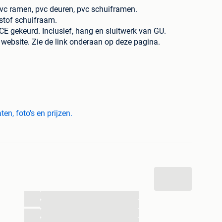
pvc ramen, pvc deuren, pvc schuiframen.
stof schuifraam.
CE gekeurd. Inclusief, hang en sluitwerk van GU.
 website. Zie de link onderaan op deze pagina.
ogte en zijn de totale buitenmaten, geen dagmaten.
voud op stock.
n, foto's en prijzen.
...
...
...