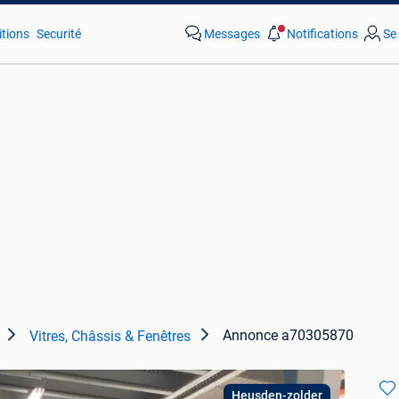
tions
Securité
Messages
Notifications
Se
Annonce a70305870
Vitres, Châssis & Fenêtres
Heusden-zolder