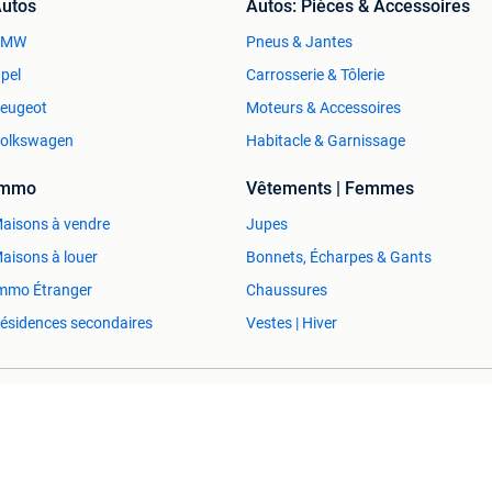
utos
Autos: Pièces & Accessoires
n vast.
BMW
Pneus & Jantes
ment
pel
Carrosserie & Tôlerie
ment
ment
eugeot
Moteurs & Accessoires
ment
olkswagen
Habitacle & Garnissage
ment
ment
Immo
Vêtements | Femmes
ment
aisons à vendre
Jupes
ment
ng binnen en buiten
aisons à louer
Bonnets, Écharpes & Gants
nt met cilinder afsluiting
mmo Étranger
Chaussures
nt met cilinder afsluiting
grijs, zwart 9005
ésidences secondaires
Vestes | Hiver
ent
ent
ent
ent
en