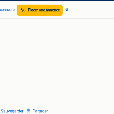
 connecter
NL
Placer une annonce
Sauvegarder
Partager