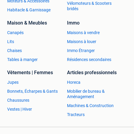
Moteurs & Accessoires
Vélomoteurs & Scooters
afsluiting
bridés
Habitacle & Garnissage
2780x2100 links en rechts schuifelement met cilinder
afsluiting
Maison & Meubles
Immo
Schuiframen antracietgrijs en Kwarts grijs, zwart 9005
1780x2100 links of rechts schuifelement
Canapés
Maisons à vendre
1980x2100 links of rechts schuifelement
Lits
Maisons à louer
2480x2100 links of rechts schuifelement
Chaises
Immo Étranger
2980x2100 links of rechts schuifelement
Schuiframen Antracietgrijs en zwart
Tables à manger
Résidences secondaires
met cilinder afsluiting binnen en buiten
2380x2100 links of rechts schuifelement met cilinder
Vêtements | Femmes
Articles professionnels
afsluiting
Jupes
Horeca
2780x2100 links of rechts schuifelement met cilinder
afsluiting
Bonnets, Écharpes & Gants
Mobilier de bureau &
Aménagement
PVC – Smart-slide - schuiframen merk Aluplast.
Chaussures
Wit/wit, Antracietgrijs/wit, Zwart/zwart, met cilinder en 3
Machines & Construction
Vestes | Hiver
sleutels
Tracteurs
Beschikbare stockmaten:
1900x2100 mm (bxh)
2200x2100 mm (bxh)