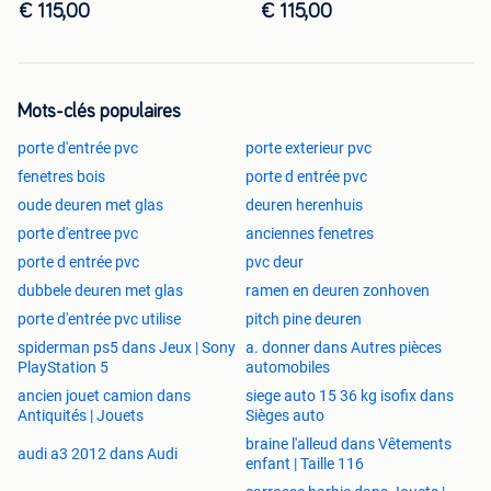
€ 115,00
€ 115,00
zwart 9005
500x450 Kiep raam 1 vleugel
980x600 Kiep raam 1 vleugel
1500x500 Kiep raam 1 vleugel
2000x700 Kiep raam 1 vleugel
Mots-clés populaires
1200x800 Kiep raam 1 vleugel
porte d'entrée pvc
porte exterieur pvc
Draai en kiep ramen 1 vleugel wit antracietgrijs of kwarts
fenetres bois
porte d entrée pvc
grijs, zwart 9005
oude deuren met glas
deuren herenhuis
500x600 raam met 1 vleugel draai en kiep
600x600 raam met 1 vleugel draai en kiep
porte d'entree pvc
anciennes fenetres
700x800 raam met 1 vleugel draai en kiep
porte d entrée pvc
pvc deur
700x2100 raam met 1 vleugel draai en kiep
dubbele deuren met glas
ramen en deuren zonhoven
800x1000 raam met 1 vleugel draai en kiep
porte d'entrée pvc utilise
pitch pine deuren
900x1200 raam met 1 vleugel draai en kiep
spiderman ps5 dans Jeux | Sony
a. donner dans Autres pièces
1000x1000 raam met 1 vleugel draai en kiep
PlayStation 5
automobiles
1000x1500 raam met 1 vleugel draai en kiep
ancien jouet camion dans
siege auto 15 36 kg isofix dans
1200x1200 raam met 1 vleugel draai en kiep
Antiquités | Jouets
Sièges auto
Draaikiep ramen 2 vleugels wit antracietgrijs of kwarts
braine l'alleud dans Vêtements
grijs, zwart 9005
audi a3 2012 dans Audi
enfant | Taille 116
1300x1500 raam met 2 vleugels draai en kiep