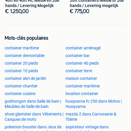
40ft en 40ft HC Nieuw en 2de
20ft Containers Nieuw of 2de
hands / Levering Mogelijk
hands / Levering mogelijk
€ 1.250,00
€ 775,00
Mots-clés populaires
container maritime
container aménagé
container demontable
container bar
container 20 pieds
container 40 pieds
container 10 pieds
container terre
container abri de jardin
maison container
container chantier
container maritime
container cuisine
location container
godmorgon dans Salle de bain |
husqvarna fc 250 dans Motos |
Meubles de Salle de bain
Husqvarna
shoei glamster dans Vêtements |
mazda 2 dans Carrosserie &
Casques de moto
Tôlerie
pokemon booster dans Jeux de
aspirateur vintage dans