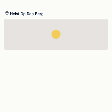
Voor meer informatie kunt u ons bellen: 015 31 50 05
Heist-Op-Den-Berg
Mailen: info@wct-belgium.com
Website: www.wct-belgium.com