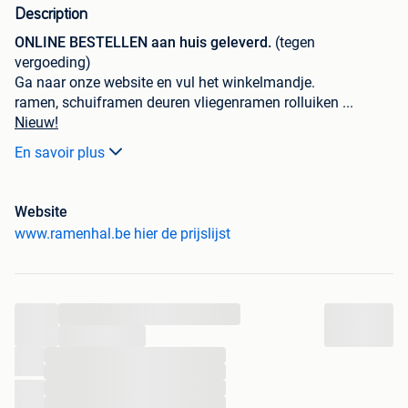
Description
ONLINE BESTELLEN aan huis geleverd.
(tegen
vergoeding)
Ga naar onze website en vul het winkelmandje.
ramen, schuiframen deuren vliegenramen rolluiken ...
Nieuw!
Voor al onze stockramen hebben wij blauwe steen op
En savoir plus
stock.
Ramenhal is de grootste ramenmarkt van Belgie en
Nederland.
Website
Ramenhal is er voor de
particulier
,
doe het zelver
,
www.ramenhal.be hier de prijslijst
klusjesman
,
bouwonderneming
kortom Ramenhal is er
voor iedereen
Al onze materialen zijn CE gekeurd.
Schuiframen vanaf 650€ excl btw
...
Prijzen maten en foto's staan op onze website.
Zie de link
...
onderaan op deze pagina.
...
Alle maten zijn breedte x hoogte en zijn de totale
...
buitenmaten.
...
...