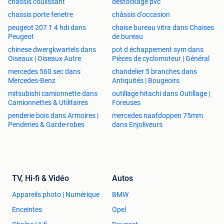
chassis coulissant
destockage pvc
zwart 9005
chassis porte fenetre
châssis d'occasion
500x450 Kiep raam 1 vleugel
peugeot 207 1 4 hdi dans
chaise bureau vitra dans Chaises
1000x600 Kiep raam 1 vleugel
Peugeot
de bureau
1500x500 Kiep raam 1 vleugel
chinese dwergkwartels dans
pot d échappement sym dans
2000x700 Kiep raam 1 vleugel
Oiseaux | Oiseaux Autre
Pièces de cyclomoteur | Général
1200x800 Kiep raam 1 vleugel
mercedes 560 sec dans
chandelier 5 branches dans
Mercedes-Benz
Antiquités | Bougeoirs
Draai en kiep ramen 1 vleugel wit antracietgrijs of kwarts
mitsubishi camionnette dans
outillage hitachi dans Outillage |
grijs, zwart 9005
Camionnettes & Utilitaires
Foreuses
500x600 raam met 1 vleugel draai en kiep
penderie bois dans Armoires |
mercedes naafdoppen 75mm
600x600 raam met 1 vleugel draai en kiep
Penderies & Garde-robes
dans Enjoliveurs
700x800 raam met 1 vleugel draai en kiep
700x2100 raam met 1 vleugel draai en kiep
800x1000 raam met 1 vleugel draai en kiep
900x1200 raam met 1 vleugel draai en kiep
1000x1000 raam met 1 vleugel draai en kiep
TV, Hi-fi & Vidéo
Autos
1000x1500 raam met 1 vleugel draai en kiep
1200x1200 raam met 1 vleugel draai en kiep
Appareils photo | Numérique
BMW
Enceintes
Opel
Draaikiep ramen 2 vleugels wit antracietgrijs of kwarts