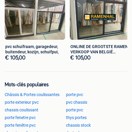
980x2100 links en rechts draaiend
Vaste ramen wit, antracietgrijs of kwarts grijs, zwart 9005
400x2100 vast raam
900x2100 vast raam
1100x2100 vast raam
1300x2100vast raam
1500x2100 vast raam
pvc schuifraam, garagedeur,
ONLINE DE GROOTSTE RAMEN
1700x2100 vast raam
buitendeur, kozijn, schuifpui,
VERKOOP VAN BELGIË
RAMENHAL ZOLDER
€ 105,00
€ 105,00
1980X2100 vast raam
2480x2100 vast raam
980x400 vast raam
1980x500 vast raam
2000x400 vast raam
Mots-clés populaires
2180x500 vast raam
Châssis & Portes coulissantes
porte pvc
2380x500 vast raam
porte exterieur pvc
pvc chassis
2480x500 vast raam
2780x500 vast raam
chassis coulissant
porte pvc
2980x500 vast raam
porte fenetre pvc
thys portes
porte fenêtre pvc
chassis stock
Kiep ramen 1 vleugel wit antracietgrijs of kwarts grijs,