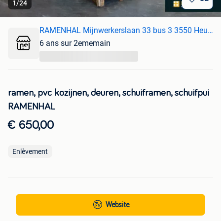
1
/
24
RAMENHAL Mijnwerkerslaan 33 bus 3 3550 Heusden-Zolder
6 ans sur 2ememain
...
ramen, pvc kozijnen, deuren, schuiframen, schuifpui
RAMENHAL
€ 650,00
Enlèvement
Website