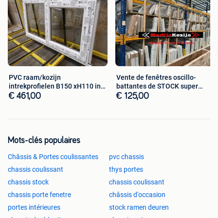
Bezorgkosten: € 75,00
Actuele levertijd: 3 tot 7 werkdagen
Bezorging gaat altijd in overleg met de klant
Martijn Kozijn Schoten (Antwerpen)
Wijnegembaan 2 unit 18
2900 Schoten (BE) Antwerpen
PVC raam/kozijn
Vente de fenêtres oscillo-
intrekprofielen B150 xH110 in
battantes de STOCK super
Tel: 0032-38274729
voorraad nieuw
isolant!
€ 461,00
€ 125,00
Schoten@martijnkozijn.be
Mots-clés populaires
Châssis & Portes coulissantes
pvc chassis
chassis coulissant
thys portes
chassis stock
chassis coulissant
chassis porte fenetre
châssis d'occasion
portes intérieures
stock ramen deuren