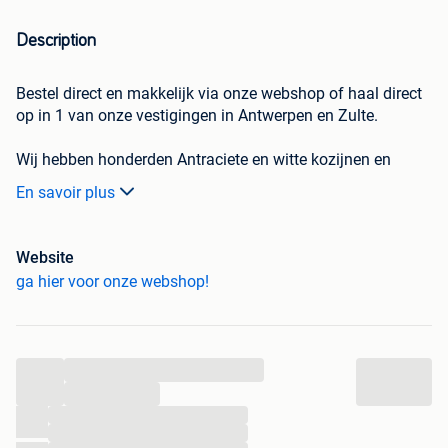
Description
Bestel direct en makkelijk via onze webshop of haal direct
op in 1 van onze vestigingen in Antwerpen en Zulte.
Wij hebben honderden Antraciete en witte kozijnen en
deuren op voorraad die wij direct kunnen leveren!
En savoir plus
Bestel direct en makkelijk via onze webshop of haal op in 1
van onze vestigingen!
Deuren geschikt voor woning, schuur of garage.
Website
ga hier voor onze webshop!
Meteen te bestellen via onderstaande link! Ga naar onze
webshop voor onze scherpe prijzen en snelle levertijden!
...
Antraciete vaste kozijnen in diverse maten:
...
50 x 215 cm €209
...
98 x 25 cm €111
...
98 x 35 cm €111