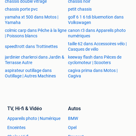
chassis double vitrage
chassis noir
chassis porte pvc
petit chassis
yamaha xt 500 dans Motos |
golf 6 1 6 tdi bluemotion dans
Yamaha
Volkswagen
colmic carp dans Pêche à la ligne
canon r3 dans Appareils photo
| Poissons blancs
numériques
taille 62 dans Accessoires vélo |
speedtrott dans Trottinettes
Casques de vélo
jardinier charleroi dans Jardin &
keeway flash dans Pièces de
Terrasse Autre
cyclomoteur | Scooters
aspirateur outillage dans
cagiva prima dans Motos |
Outillage | Autres Machines
Cagiva
TV, Hi-fi & Vidéo
Autos
Appareils photo | Numérique
BMW
Enceintes
Opel