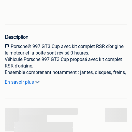
Description
🏁 Porsche® 997 GT3 Cup avec kit complet RSR d’origine
le moteur et la boite sont révisé 0 heures.
Véhicule Porsche 997 GT3 Cup proposé avec kit complet
RSR d’origine.
Ensemble comprenant notamment : jantes, disques, freins,
moyeux, cardans, aileron, échappement et bien d’autres
En savoir plus
éléments.
👉 Tout est visible sur les photos.
N’hésitez pas à nous contacter pour plus d’informations ou
...
disponibilité.
...
🌍 Envoi international
...
...
💬 Une question ?