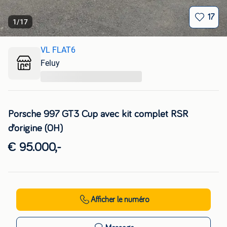
17
1
/
17
VL FLAT6
Feluy
...
Porsche 997 GT3 Cup avec kit complet RSR
d’origine (0H)
€ 95.000,-
Afficher
le numéro