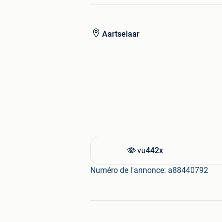
België
Tel : 0475 25 61 91
Aartselaar
Afhaalpunt en inbouwstation Nederl
Haagweg 33
4814 GB BREDA, Nederland
(Net over de grens bij Antwerpen)
Tel : 0031 (0) 76 522 8908
Tel : 0031 (0) 6 5428 2858
vu
442x
Numéro de l'annonce: a88440792