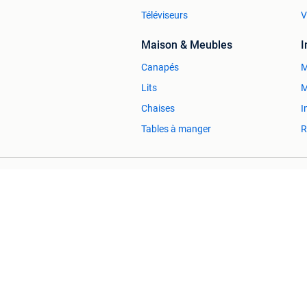
Téléviseurs
V
Maison & Meubles
Canapés
M
Lits
M
Chaises
I
Tables à manger
R
2ememain Professionnel
Sûr et Réussi