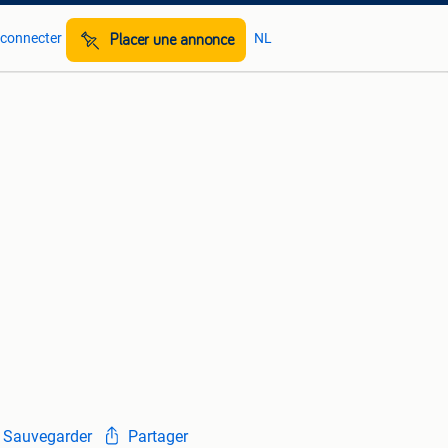
 connecter
NL
Placer une annonce
Sauvegarder
Partager