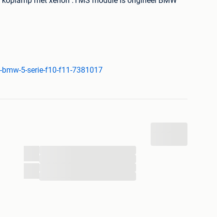
e koplamp met xenon .TMS module is origineel BMW
lukken te voorkomen is het belangrijk dat er enkel
n gewerkt wordt.
-bmw-5-serie-f10-f11-7381017
twerpen) en Breda (NL)
 we alle xenon gerelateerde montages uitvoeren. Dit
en tot het programmeren van modules.
p voorraad. Mocht een defect door een ander onderdeel
elost.
...
...
nieuw afgesteld voor een perfect lichtbeeld. Dit is ook
...
...
spraak) België