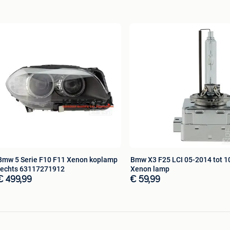
Bmw 5 Serie F10 F11 Xenon koplamp
Bmw X3 F25 LCI 05-2014 tot 1
rechts 63117271912
Xenon lamp
€ 499,99
€ 59,99