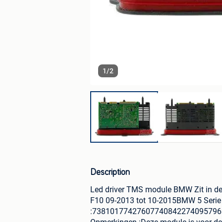
1
/
2
Description
Led driver TMS module BMW Zit in d
F10 09-2013 tot 10-2015BMW 5 Serie
:7381017742760774084227409579