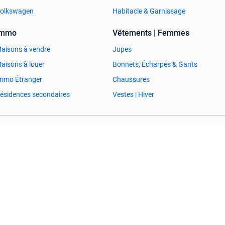
olkswagen
Habitacle & Garnissage
Immo
Vêtements | Femmes
aisons à vendre
Jupes
aisons à louer
Bonnets, Écharpes & Gants
mmo Étranger
Chaussures
ésidences secondaires
Vestes | Hiver
Aide et Info
Conditions
Déclaration de confidentialité
À propos de 2ememain
Adevinta
Plan de site