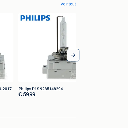
Voir tout
0-2017
Philips D1S 9285148294
€ 59,99