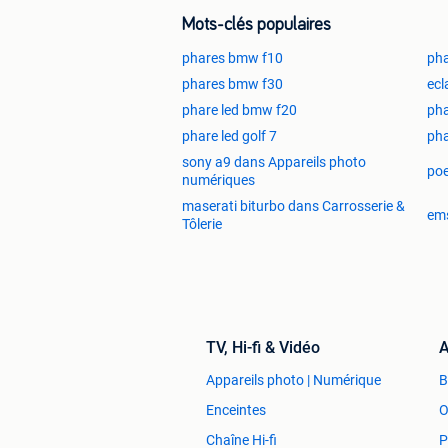
Mots-clés populaires
phares bmw f10
ph
phares bmw f30
ecl
phare led bmw f20
pha
phare led golf 7
ph
sony a9 dans Appareils photo
poe
numériques
maserati biturbo dans Carrosserie &
ems
Tôlerie
TV, Hi-fi & Vidéo
A
Appareils photo | Numérique
Enceintes
O
Chaîne Hi-fi
P