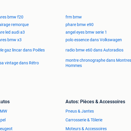
ares bmw f20
frm bmw
airage remorque
phare bmw e90
re led audi a3
angel eyes bmw serie 1
ares bmw x3
polo essence dans Volkswagen
le gaz lincar dans Poêles
radio bmw e60 dans Autoradios
montre chronographe dans Montres
a vintage dans Rétro
Hommes
utos
Autos: Pièces & Accessoires
BMW
Pneus & Jantes
pel
Carrosserie & Tôlerie
eugeot
Moteurs & Accessoires