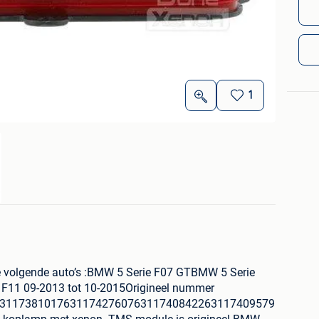
1
e volgende auto’s :BMW 5 Serie F07 GTBMW 5 Serie
 F11 09-2013 tot 10-2015Origineel nummer
63117381017631174276076311740842263117409579