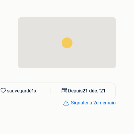
and
sauvegardé
1x
Depuis
21 déc. '21
Signaler à 2ememain