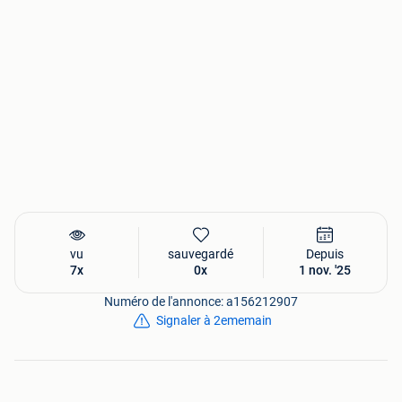
vu
sauvegardé
Depuis
7x
0x
1 nov. '25
Numéro de l'annonce: a156212907
Signaler à 2ememain