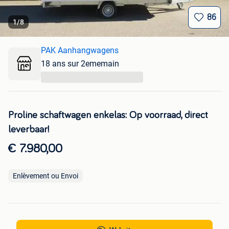
86
1
/
8
PAK Aanhangwagens
18 ans sur 2ememain
...
Proline schaftwagen enkelas: Op voorraad, direct
leverbaar!
€ 7.980,00
Enlèvement ou Envoi