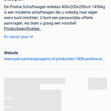
De Proline Schaftwagen enkelas 400x200x200cm 1450kg
is een moderne schaftwagen die u volledig naar eigen
wens kunt inrichten. U kunt een persoonlijke offerte
aanvragen, wij doen u graag een voorstel!
Productspecificaties:
Type
: Schaftwagen enkelas 1450kg
En savoir plus
Afmeting
: 400x200x200 cm
Website
Totale afmeting
: 558x205x275 cm
www.pak-aanhangwagens.nl/producten/180b-proline-schaftwagen-enkelas/
Bruto laadvermogen:
1450kg
Netto laadvermogen
: 674 kg
Referentie
: 180b
...
...
Standaard voorzien van:
...
...
Volledig gegalvaniseerd chassis;
...
Hardhouten deurkozijn met polyester deur in kleur
...
van de wand;
...