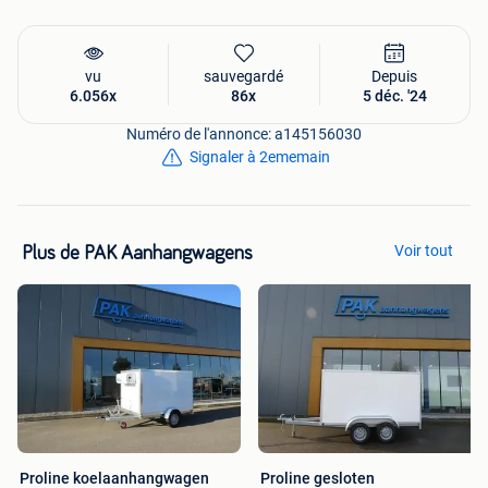
Molenweg 12
4423 PD Schore
vu
sauvegardé
Depuis
6.056x
86x
5 déc. '24
Telefoon: +31 (0)11 338 17 22
Numéro de l'annonce: a145156030
E-mail: info@pak-aanhangwagens.nl
Signaler à 2ememain
www.pak-aanhangwagens.nl
Onze openingstijden:
Voir tout
Plus de PAK Aanhangwagens
Maandag t/m vrijdag van 07.30 tot 17.30uur
Zaterdag van 08.00 tot 12.00 uur
Zondag gesloten
Proline koelaanhangwagen
Proline gesloten