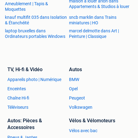
maison a louer arlon dans
Ameublement | Tapis &
Appartements & Studios à louer
Moquettes
knauf multifit 035 dans Isolation
sncb marklin dans Trains
& Étanchéité
miniatures | HO
laptop bruxelles dans
marcel delmotte dans Art |
Ordinateurs portables Windows
Peinture | Classique
TV, Hi-fi & Vidéo
Autos
Appareils photo | Numérique
BMW
Enceintes
Opel
Chaîne Hi-fi
Peugeot
Téléviseurs
Volkswagen
Autos: Pièces &
Vélos & Vélomoteurs
Accessoires
Vélos avec bac
Pneus & Jantes