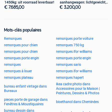
1450kg: uit voorraad leverbaar!
aanhangwagen: lichtgewicht,
meer lading!
€ 7.685,00
€ 3.200,00
Mots-clés populaires
Remorques
remorques porte voiture
remorques pour chien
remorques 750 kg
remorques pour chien
remorques ifor williams
remorques porte engin
remorques porte engin
remorques
remorques saris
remorques à louer
remorques ifor williams
remorques plateau
remorques hapert
ikea cadre photo dans
bureau enfant vintage dans
Accessoires pour la Maison |
Bureaux
Peintures, Dessins & Photos
pieces porte de garage dans
bioethanol dans Cheminées
Fenêtres & Moustiquaires
bureau dessin dans