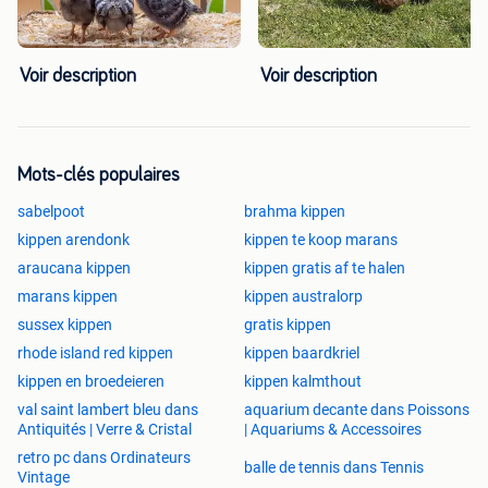
achter de gezondheid van onze kippen en kuikens. Daarom
bieden wij u zes maanden ­garantie en blijven we ook
daarna bereikbaar voor advies en ondersteuning.
Voir description
Voir description
☕ De koffie staat klaar! Kom gerust langs om onze kippen
te bekijken en uw vragen te stellen.
Mots-clés populaires
📍 Adres: Noorddijk 4a, 3284 LC Zuid-Beijerland
📞 Telefoon: +31 10 750 0390
sabelpoot
brahma kippen
kippen arendonk
kippen te koop marans
P.S. Ook buiten openingstijden kunt u gerust bellen! Als we
araucana kippen
kippen gratis af te halen
niet direct kunnen opnemen, bellen we u zo spoedig
marans kippen
kippen australorp
mogelijk terug.
sussex kippen
gratis kippen
rhode island red kippen
kippen baardkriel
🕒 Openingstijden:
Dinsdag t/m vrijdag: 12.00 – 17.00
kippen en broedeieren
kippen kalmthout
Zaterdag: 10.00 – 17.00
val saint lambert bleu dans
aquarium decante dans Poissons
Zondag en maandag: gesloten
Antiquités | Verre & Cristal
| Aquariums & Accessoires
retro pc dans Ordinateurs
balle de tennis dans Tennis
🐔
Meer kippenrassen of toebehoren bekijken?
Vintage