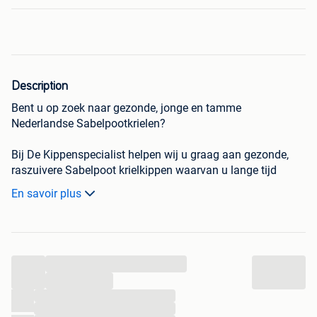
Description
Bent u op zoek naar gezonde, jonge en tamme
Nederlandse Sabelpootkrielen?
Bij De Kippenspecialist
helpen wij u graag aan gezonde,
raszuivere Sabelpoot krielkippen waarvan u lange tijd
plezier zult hebben.
En savoir plus
Onze kippen zijn gesekst, luisvrij, ingeënt en ontwormd en
worden met zorg verzorgd door ervaren dierverzorgers. Zo
weet u zeker dat u sterke, vitale dieren mee naar huis
...
neemt.
...
Over onze Sabelpoten:
...
...
De Nederlandse sabelpootkriel is een charmant en geliefd