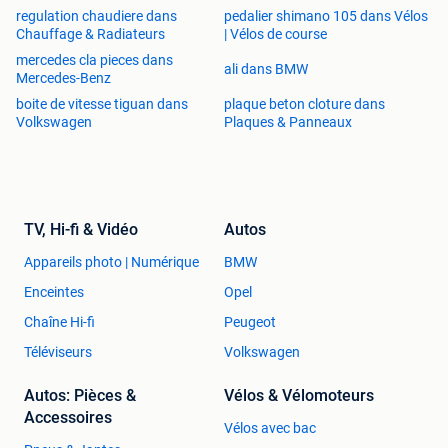
Kijk ook eens onze andere advertenties of bezoek onze
regulation chaudiere dans
pedalier shimano 105 dans Vélos
website voor het volledige aanbod:
Chauffage & Radiateurs
| Vélos de course
mercedes cla pieces dans
ali dans BMW
🌐 Dekippenspecialist.
Mercedes-Benz
boite de vitesse tiguan dans
plaque beton cloture dans
Wij adviseren om vooraf even te bellen, zodat u zeker weet
Volkswagen
Plaques & Panneaux
dat de gewenste kippen nog beschikbaar zijn. +31 10 750
0390
Hartelijke groet,
TV, Hi-fi & Vidéo
Autos
De Kippenspecialist
Appareils photo | Numérique
BMW
De Kippenspecialist is gevestigd in Zuid-Beijerland, waar u
Enceintes
Opel
tijdens openingstijden van harte welkom bent om onze
kippen en kuikens te bekijken en persoonlijk advies te
Chaîne Hi-fi
Peugeot
ontvangen van onze kippenspecialisten.
Téléviseurs
Volkswagen
Autos: Pièces &
Vélos & Vélomoteurs
Accessoires
Vélos avec bac