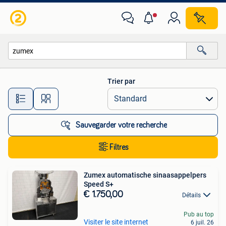
Toutes les catégories…
Trier par
Toutes les distances…
Sauvegarder votre recherche
Filtres
Zumex automatische sinaasappelpers
Speed S+
€ 1.750,00
Détails
Pub au top
Visiter le site internet
6 juil. 26