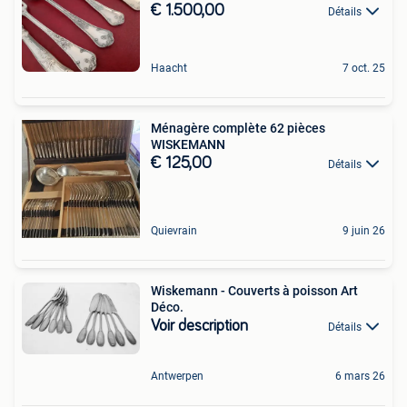
€ 1.500,00
Détails
Haacht
7 oct. 25
Ménagère complète 62 pièces
WISKEMANN
€ 125,00
Détails
Quievrain
9 juin 26
Wiskemann - Couverts à poisson Art
Déco.
Voir description
Détails
Antwerpen
6 mars 26