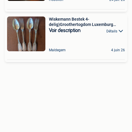
Wiskemann Bestek 4-
delig)Groothertogdom Luxemburg
1952/1957
Voir description
Détails
Maldegem
4 juin 26