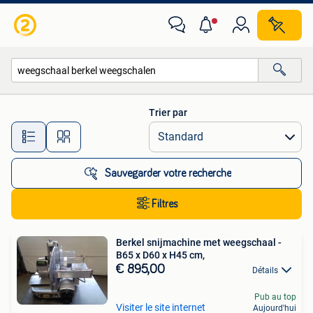
Toutes les catégories…
Trier par
Toutes les distances…
Sauvegarder votre recherche
Filtres
Berkel snijmachine met weegschaal -
B65 x D60 x H45 cm,
€ 895,00
Détails
Pub au top
Visiter le site internet
Aujourd'hui