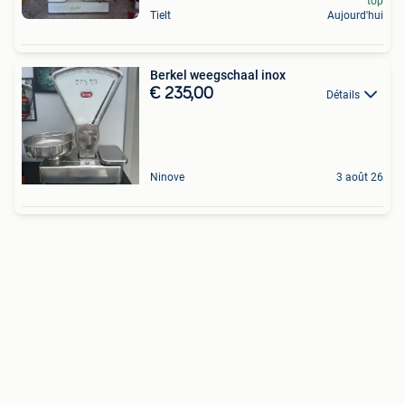
top
Tielt
Aujourd'hui
Berkel weegschaal inox
€ 235,00
Détails
Ninove
3 août 26