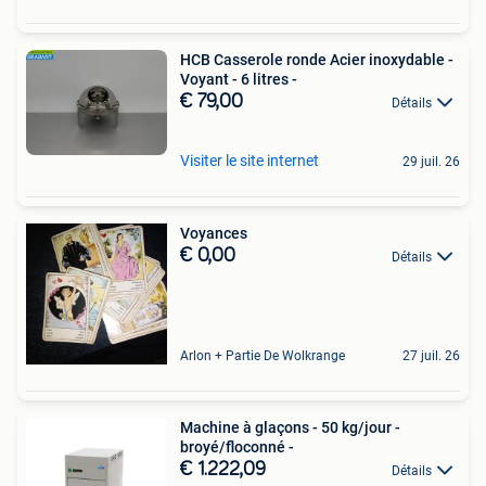
HCB Casserole ronde Acier inoxydable -
Voyant - 6 litres -
€ 79,00
Détails
Visiter le site internet
29 juil. 26
Voyances
€ 0,00
Détails
Arlon + Partie De Wolkrange
27 juil. 26
Machine à glaçons - 50 kg/jour -
broyé/floconné -
€ 1.222,09
Détails