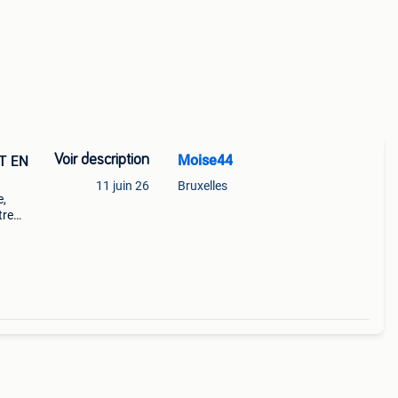
Voir description
Moise44
T EN
11 juin 26
Bruxelles
e,
tre
 en
és