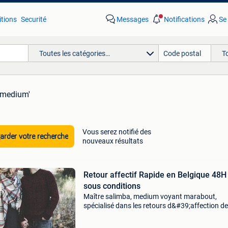
tions
Securité
Messages
Notifications
Se
Toutes les catégories…
T
 medium'
Vous serez notifié des
rder votre recherche
nouveaux résultats
Retour affectif Rapide en Belgique 48H
sous conditions
Maître salimba, medium voyant marabout,
spécialisé dans les retours d&#39;affection de
l&#39;être aimé à bruxelles en belgique tel 04
94 64, est efficace et sérieux: retour d&#39;af