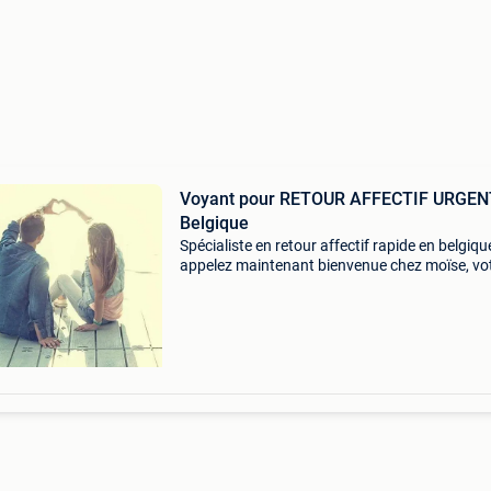
Voyant pour RETOUR AFFECTIF URGEN
Belgique
Spécialiste en retour affectif rapide en belgiqu
appelez maintenant bienvenue chez moïse, vo
marabout et médium de confiance à bruxelles,
belgique et au luxembourg. Avec mes capacit
extraord