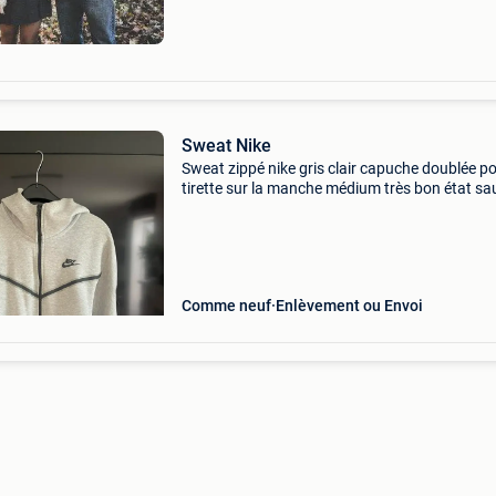
Sweat Nike
Sweat zippé nike gris clair capuche doublée p
tirette sur la manche médium très bon état sa
petite usure sous la capuche (non voyant si o
porte pas la capuche) prix magasin : 119,90€
Comme neuf
Enlèvement ou Envoi