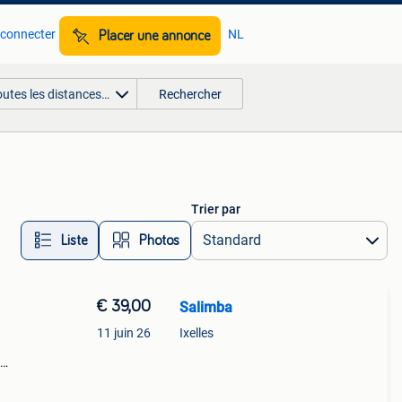
 connecter
NL
Placer une annonce
outes les distances…
Rechercher
Trier par
Liste
Photos
€ 39,00
Salimba
11 juin 26
Ixelles
83 25
fe