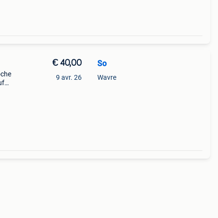
€ 40,00
So
oche
9 avr. 26
Wavre
uf
n ne