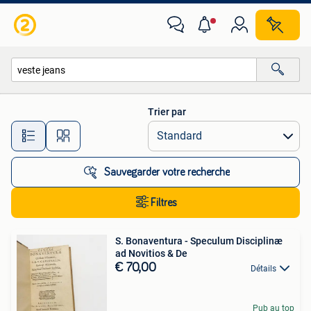
Toutes les catégories…
Trier par
Toutes les distances…
Sauvegarder votre recherche
Filtres
S. Bonaventura - Speculum Disciplinæ
ad Novitios & De
€ 70,00
Détails
Pub au top