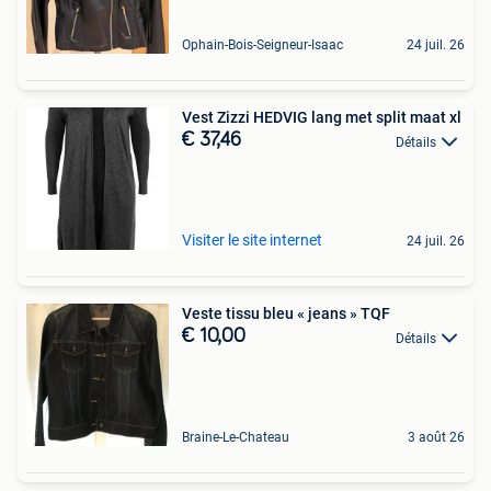
Ophain-Bois-Seigneur-Isaac
24 juil. 26
Vest Zizzi HEDVIG lang met split maat xl
€ 37,46
Détails
Visiter le site internet
24 juil. 26
Veste tissu bleu « jeans » TQF
€ 10,00
Détails
Braine-Le-Chateau
3 août 26