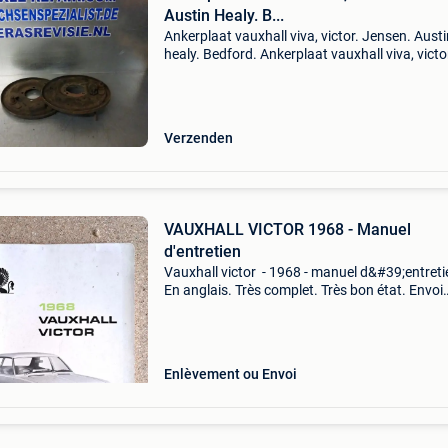
Austin Healy. B...
Ankerplaat vauxhall viva, victor. Jensen. Austi
healy. Bedford. Ankerplaat vauxhall viva, victo
Jensen. Austin healy. Bedford. Gebruikt. Prijs 
voor de set. Gebruikte artikelen zijn vrij van bt
Verzenden
VAUXHALL VICTOR 1968 - Manuel
d'entretien
Vauxhall victor - 1968 - manuel d&#39;entreti
En anglais. Très complet. Très bon état. Envoi
possible : 7 euros
Enlèvement ou Envoi