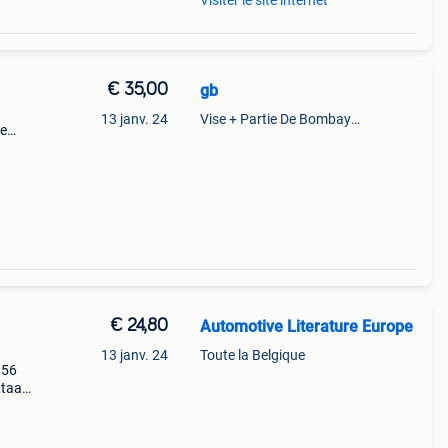
Visiter le site internet
€ 35,00
gb
13 janv. 24
Vise + Partie De Bombaye,Hac- Court, Hermalle-Ss-Argenteau
ue
€ 24,80
Automotive Literature Europe
13 janv. 24
Toute la Belgique
 56
taal:
ition: