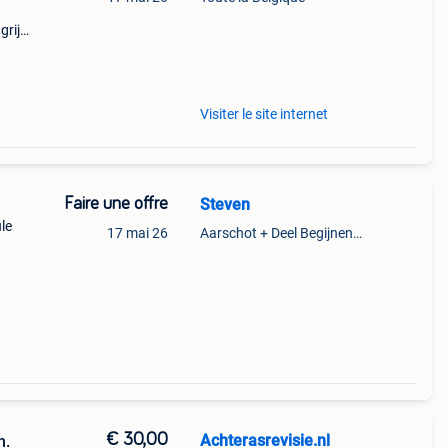
rijk:
el
Visiter le site internet
Faire une offre
Steven
le
17 mai 26
Aarschot + Deel Begijnendijk
€ 30,00
Achterasrevisie.nl
n.