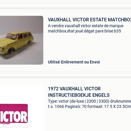
VAUXHALL VICTOR ESTATE MATCHBO
A vendre vauxhall victor estate de marque
matchbox,état joué dégat pare brise b35
Utilisé
Enlèvement ou Envoi
1972 VAUXHALL VICTOR
INSTRUCTIEBOEKJE ENGELS
Type: victor (de-luxe | 2300 | 3300) druknumme
t.s. 1066 Pagina's: 70 formaat: 17.5 X 23.5Cm
groot brittannië taal: engels jaar: 12.1971
Opmerkingen: 1.8 (90Pk) | 2.3 (114Pk) | 3.2
(140Pk)