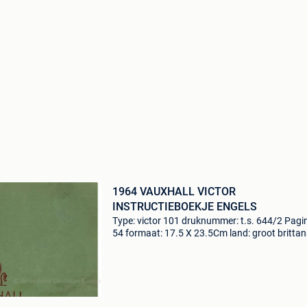
1964 VAUXHALL VICTOR
INSTRUCTIEBOEKJE ENGELS
Type: victor 101 druknummer: t.s. 644/2 Pagin
54 formaat: 17.5 X 23.5Cm land: groot brittan
taal: engels jaar: 03.1964 Opmerkingen: 1.6 (
condition: 8/10 automotive literature europe t