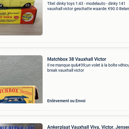
Titel: dinky toys 1:43 - modelauto - dinky 141
vauxhall victor geschatte waarde: €90.0 Belang
winnende biedingen zijn exclusief 9%
koperbescherming + €3 zeer goede staat, vrijw
nieuw
Matchbox 38 Vauxhall Victor
Il ne manque qu&#39;un volet à la boîte véhicu
break vauxhall victor
Enlèvement ou Envoi
Ankerplaat Vauxhall Viva, Victor. Jense