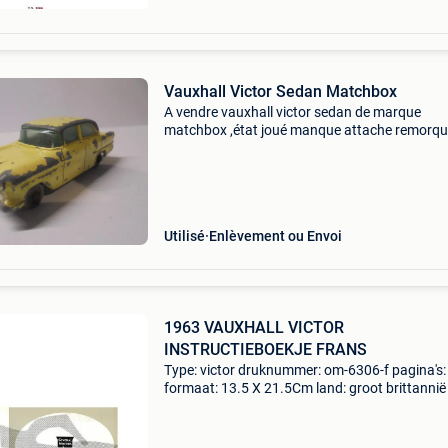
Vauxhall Victor Sedan Matchbox
A vendre vauxhall victor sedan de marque
matchbox ,état joué manque attache remorq
b35
Utilisé
Enlèvement ou Envoi
1963 VAUXHALL VICTOR
INSTRUCTIEBOEKJE FRANS
Type: victor druknummer: om-6306-f pagina's:
formaat: 13.5 X 21.5Cm land: groot brittannië 
frans jaar: 1963 opmerkingen: 1.5 (57Pk) cond
9/10 automotive literature europe tolstraat