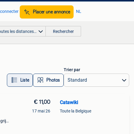
 connecter
NL
Placer une annonce
outes les distances…
Rechercher
Trier par
Liste
Photos
€ 11,00
Catawiki
17 mai 26
Toute la Belgique
rijk:
el