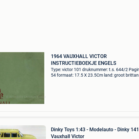
1964 VAUXHALL VICTOR
INSTRUCTIEBOEKJE ENGELS
Type: victor 101 druknummer: t.s. 644/2 Pagin
54 formaat: 17.5 X 23.5Cm land: groot brittan
taal: engels jaar: 03.1964 Opmerkingen: 1.6 (
condition: 8/10 automotive literature europe t
Dinky Toys 1:43 - Modelauto - Dinky 141
Vauxhall Victor