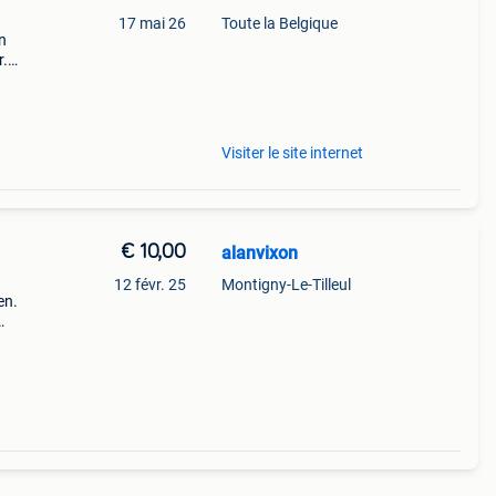
17 mai 26
Toute la Belgique
n
r.
is
w
Visiter le site internet
€ 10,00
alanvixon
12 févr. 25
Montigny-Le-Tilleul
en.