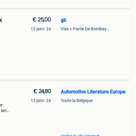
€ 25,00
gb
X
13 janv. 24
Vise + Partie De Bombaye,Hac- Court, Hermalle-Ss-Argenteau
€ 24,80
Automotive Literature Europe
13 janv. 24
Toute la Belgique
r:
 land: