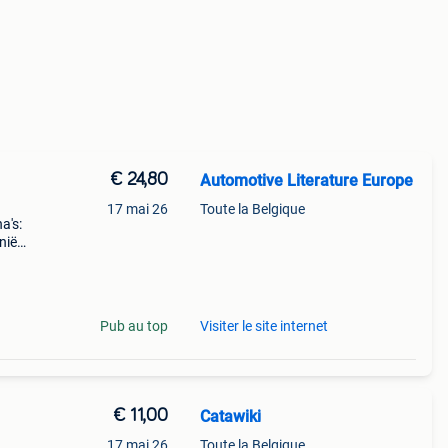
€ 24,80
Automotive Literature Europe
17 mai 26
Toute la Belgique
a's:
nië
60Pk)
Pub au top
Visiter le site internet
€ 11,00
Catawiki
17 mai 26
Toute la Belgique