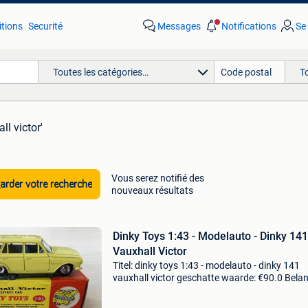
tions
Securité
Messages
Notifications
Se
Toutes les catégories…
T
ll victor'
Vous serez notifié des
rder votre recherche
nouveaux résultats
Dinky Toys 1:43 - Modelauto - Dinky 141
Vauxhall Victor
Titel: dinky toys 1:43 - modelauto - dinky 141
vauxhall victor geschatte waarde: €90.0 Belang
winnende biedingen zijn exclusief 9%
koperbescherming + €3 zeer goede staat, vrijw