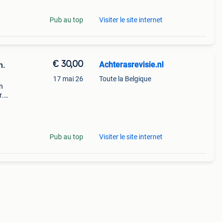
Pub au top
Visiter le site internet
€ 30,00
Achterasrevisie.nl
n.
17 mai 26
Toute la Belgique
n
r.
is
w
Pub au top
Visiter le site internet