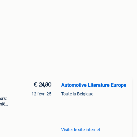
€ 24,80
Automotive Literature Europe
12 févr. 25
Toute la Belgique
a's:
nië
60Pk)
Visiter le site internet