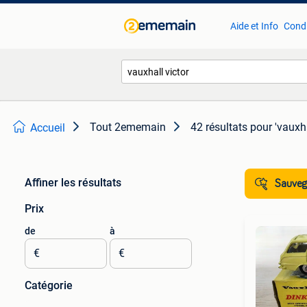
Aide et Info
Condi
Tout 2ememain
42 résultats
pour 'vauxha
Accueil
Affiner les résultats
Sauvega
Prix
de
à
€
€
Catégorie