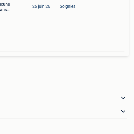
aucune
26 juin 26
Soignies
 ans
 remp