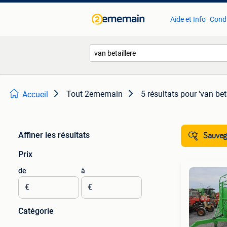
Aide et Info
Condi
Tout 2ememain
5 résultats
pour 'van beta
Accueil
Affiner les résultats
Sauvega
Prix
de
à
€
€
Catégorie