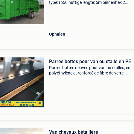
type: rb50 nuttige lengte: 5m binnenhek 2
buitenhekken
Ophalen
Parres bottes pour van ou stalle en PE
Parres bottes neuves pour van ou stalles, en
polyéthylène et renforcé de fibre de verre,
dimensions 210*80 cm, épaisseur 4 mm, prix 
pièce , en stock et disponible immédiatement,
veuillez fa
Van chevaux bétaillère