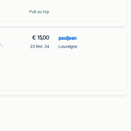
Pub au top
€ 15,00
pauljean
 ,
23 févr. 24
Louveigne
 dans