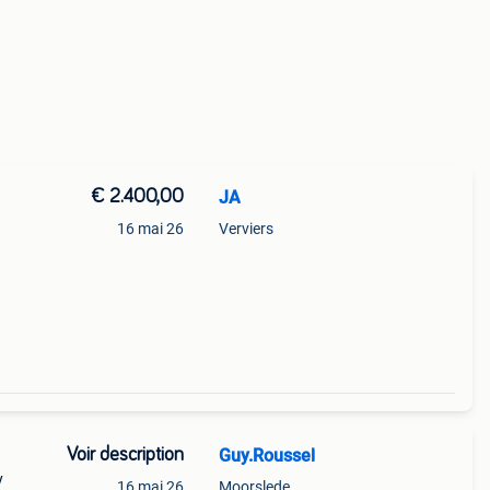
€ 2.400,00
JA
16 mai 26
Verviers
Voir description
Guy.Roussel
y
16 mai 26
Moorslede