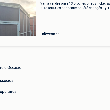
Van a vendre prise 13 broches pneus nickel, 
fuite touts les panneaux ont été changés il y 1
le panneaux du fond est recouvert d&#39;un
caoutchouc. Pour gros chevaux, il faudrait le
Enlèvement
ere d'Occasion
associés
opulaires