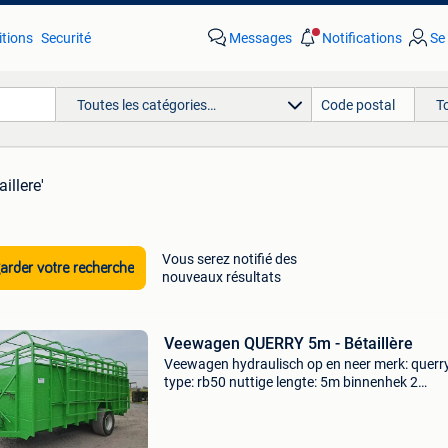
tions
Securité
Messages
Notifications
Se
Toutes les catégories…
T
illere'
Vous serez notifié des
rder votre recherche
nouveaux résultats
Veewagen QUERRY 5m - Bétaillère
Veewagen hydraulisch op en neer merk: querr
type: rb50 nuttige lengte: 5m binnenhek 2
buitenhekken