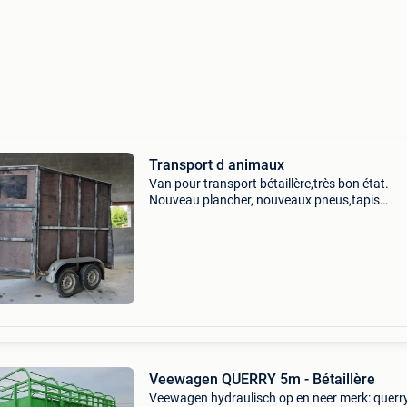
Transport d animaux
Van pour transport bétaillère,très bon état.
Nouveau plancher, nouveaux pneus,tapis
caoutchouc sur la rampe.papiers et contrôle
technique. Contact 0499188652
Veewagen QUERRY 5m - Bétaillère
Veewagen hydraulisch op en neer merk: querr