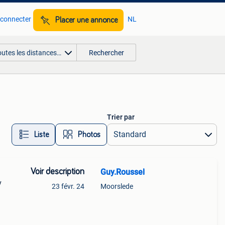
 connecter
NL
Placer une annonce
outes les distances…
Rechercher
Trier par
Liste
Photos
Voir description
Guy.Roussel
y
23 févr. 24
Moorslede