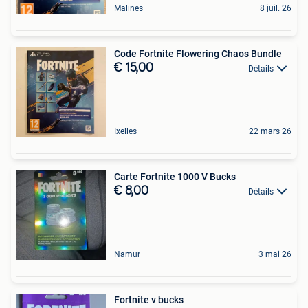
Malines
8 juil. 26
Code Fortnite Flowering Chaos Bundle
€ 15,00
Détails
Ixelles
22 mars 26
Carte Fortnite 1000 V Bucks
€ 8,00
Détails
Namur
3 mai 26
Fortnite v bucks