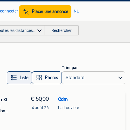
 connecter
NL
Placer une annonce
outes les distances…
Rechercher
Trier par
Liste
Photos
€ 50,00
Cdm
n Xl
n
4 août 26
La Louviere
lon
 le
e.