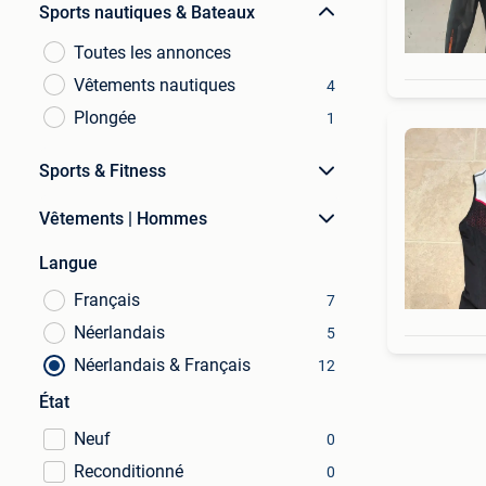
Sports nautiques & Bateaux
Toutes les annonces
Vêtements nautiques
4
Plongée
1
Sports & Fitness
Vêtements | Hommes
Langue
Français
7
Néerlandais
5
Néerlandais & Français
12
État
Neuf
0
Reconditionné
0