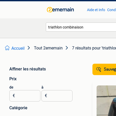
Aide et Info
Condi
Tout 2ememain
7 résultats
pour 'triathl
Accueil
Affiner les résultats
Sauvega
Prix
de
à
€
€
Catégorie