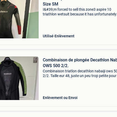
Size SM
I&#39;m forced to sell this zone3 aspire 10
triathlon wetsuit because it has unfortunately
become too small for me. The wetsuit was
originally bought at a race and has only been
a couple of t
Utilisé
Enlèvement
Combinaison de plongée Decathlon Nab
OWS 500 2/2.
Combinaison triatlon decathlon nabaiji ows 5
2/2. Taille eur 48, juste un peu trop petite pou
(186 cm, 90 kg). Très peu utilisé. Aucun dom
Combinaison de natation en eau libre decathl
Enlèvement ou Envoi