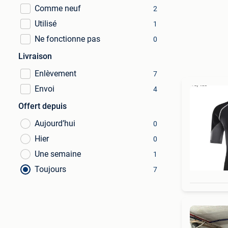
Comme neuf
2
Utilisé
1
Ne fonctionne pas
0
Livraison
Enlèvement
7
Envoi
4
Offert depuis
Aujourd’hui
0
Hier
0
Une semaine
1
Toujours
7