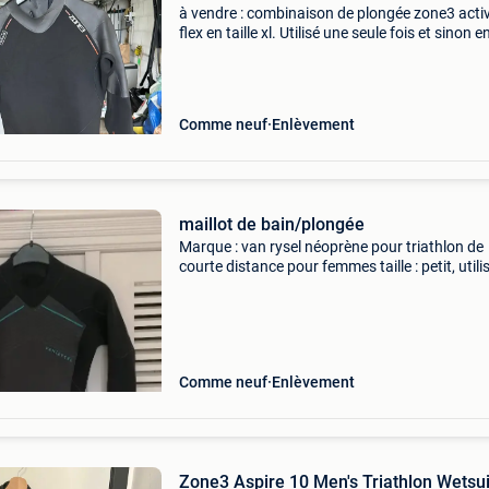
à vendre : combinaison de plongée zone3 acti
flex en taille xl. Utilisé une seule fois et sinon e
excellent état. À Vendre car la combinaison es
malheureusement trop grande. Idéal pour ceu
re
Comme neuf
Enlèvement
maillot de bain/plongée
Marque : van rysel néoprène pour triathlon de
courte distance pour femmes taille : petit, utili
une fois neuf prix : 140 euros
Comme neuf
Enlèvement
Zone3 Aspire 10 Men's Triathlon Wetsui