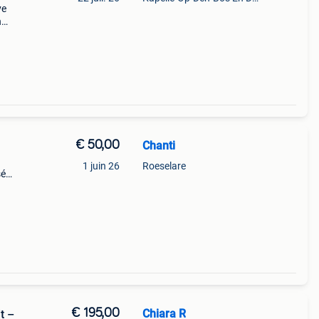
ve
n
t
x qui
€ 50,00
Chanti
1 juin 26
Roeselare
sé
€ 195,00
Chiara R
t –