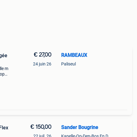
€ 27,00
RAMBEAUX
ngée
24 juin 26
Paliseul
lle m
rop
€ 150,00
Sander Bougrine
Flex
22 juil. 26
Kapelle-Op-Den-Bos En Deel Van Zemst