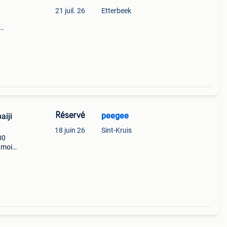
21 juil. 26
Etterbeek
 used
Réservé
peegee
aiji
18 juin 26
Sint-Kruis
00
r moi
mage.
on po