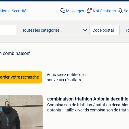
tions
Securité
Messages
Notifications
Se
Toutes les catégories…
T
on combinaison'
Vous serez notifié des
rder votre recherche
nouveaux résultats
combinaison triathlon Aptonia decathlo
Combinaison de triathlon / natation decathlo
aptonia – taille xl vends combinaison de triath
decathlon aptonia, taille xl, idéale pour débuter
triathlon ou pour les entraînements en eau libr